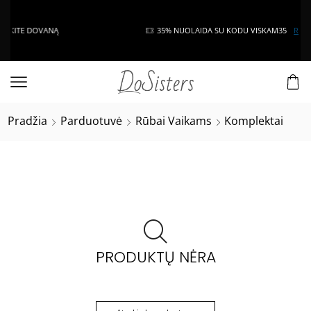
TE DOVANĄ
35% NUOLAIDA SU KODU VISKAM35
Read mor
Pradžia
Parduotuvė
Rūbai Vaikams
Komplektai
PRODUKTŲ NĖRA