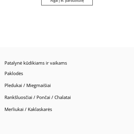
Atgal į el. parduotuvę
Patalynė kūdikiams ir vaikams
Paklodės
Pledukai / Miegmaišiai
Rankšluosčiai / Pončai / Chalatai
Merliukai / Kaklaskarės