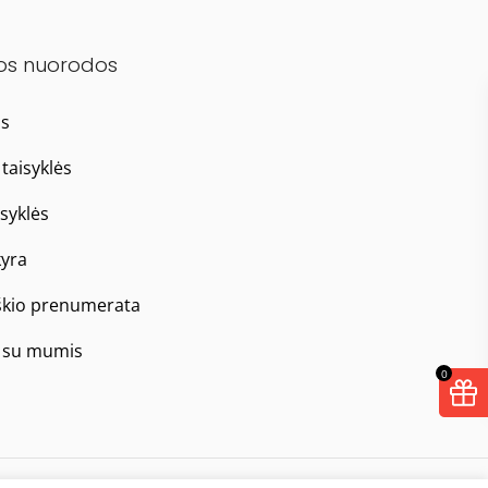
os nuorodos
as
taisyklės
isyklės
yra
škio prenumerata
e su mumis
0