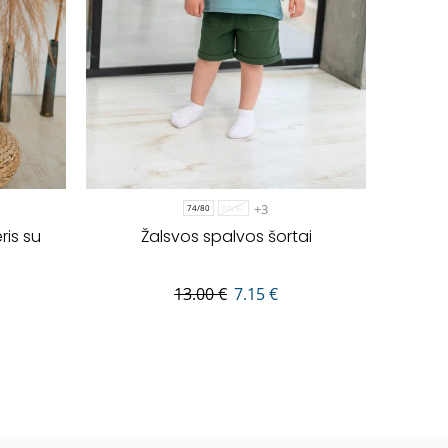
+3
74/80
86/92
ris su
Žalsvos spalvos šortai
13.00
€
7.15
€