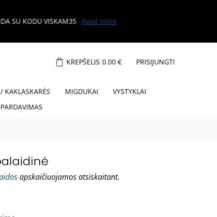
KREPŠELIS
0.00
€
PRISIJUNGTI
 / KAKLASKARĖS
MIGDUKAI
VYSTYKLAI
ŠPARDAVIMAS
palaidinė
laidos
apskaičiuojamos atsiskaitant.