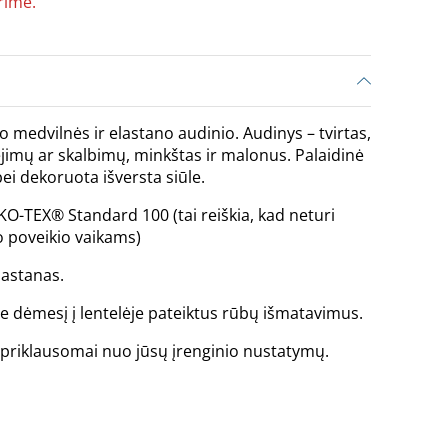
rime.
o medvilnės ir elastano audinio. Audinys – tvirtas,
jimų ar skalbimų, minkštas ir malonus. Palaidinė
bei dekoruota išversta siūle.
KO-TEX® Standard 100 (tai reiškia, kad neturi
 poveikio vaikams)
lastanas.
te dėmesį į lentelėje pateiktus rūbų išmatavimus.
is priklausomai nuo jūsų įrenginio nustatymų.