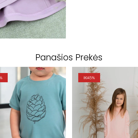
Panašios Prekės
5%
IKI
45%