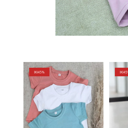
IKI
45%
IKI
4