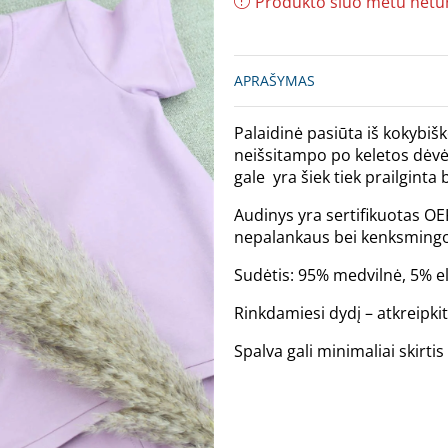
Produkto šiuo metu netu
APRAŠYMAS
Palaidinė pasiūta iš kokybišk
neišsitampo po keletos dėvė
gale yra šiek tiek prailginta 
Audinys yra sertifikuotas OE
nepalankaus bei kenksmingo
Sudėtis: 95% medvilnė, 5% e
Rinkdamiesi dydį – atkreipki
Spalva gali minimaliai skirt