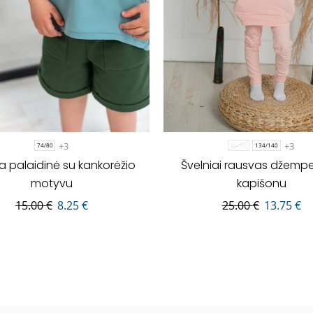
+3
+3
74/80
86/92
134/140
a palaidinė su kankorėžio
Švelniai rausvas džempe
motyvu
kapišonu
15.00
€
8.25
€
25.00
€
13.75
€