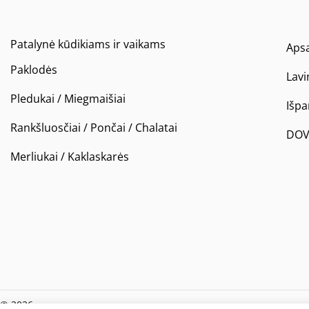
Patalynė kūdikiams ir vaikams
Apsa
Paklodės
Lavi
Pledukai / Miegmaišiai
Išp
Rankšluosčiai / Pončai / Chalatai
DOV
Merliukai / Kaklaskarės
© 2026