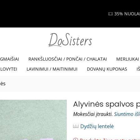
35% NUOLAIDA SU KODU VISKAM35
Read more
EGMAIŠIAI
RANKŠLUOSČIAI / PONČAI / CHALATAI
MERLIUKAI
LOVYTEI
LAVINIMUI / MAITINIMUI
DOVANŲ KUPONAS
I
nės
Alyvinės spalvos 
Mokesčiai įtraukti.
Siuntimo iš
Dydžių lentelė