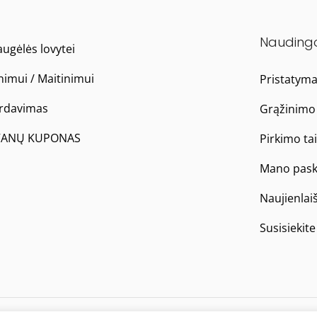
Nauding
ugėlės lovytei
nimui / Maitinimui
Pristatym
ardavimas
Grąžinimo 
ANŲ KUPONAS
Pirkimo ta
Mano pask
Naujienlai
Susisiekit