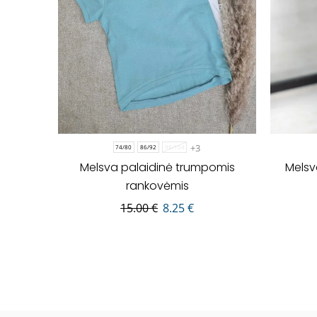
+3
74/80
86/92
98/104
Melsva palaidinė trumpomis
Melsv
rankovėmis
15.00
€
8.25
€