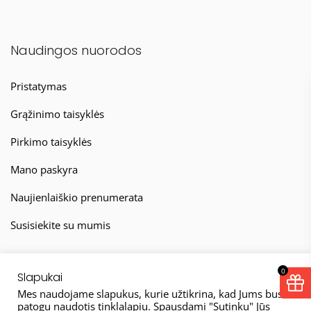
Naudingos nuorodos
Pristatymas
Grąžinimo taisyklės
Pirkimo taisyklės
Mano paskyra
Naujienlaiškio prenumerata
Susisiekite su mumis
0
Slapukai
Mes naudojame slapukus, kurie užtikrina, kad Jums bus
patogu naudotis tinklalapiu. Spausdami "Sutinku" Jūs