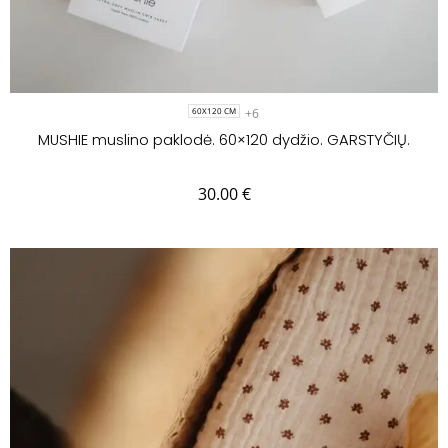
+6
60X120 CM
MUSHIE muslino paklodė. 60×120 dydžio. GARSTYČIŲ.
30.00
€