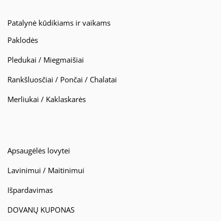
Patalynė kūdikiams ir vaikams
Paklodės
Pledukai / Miegmaišiai
Rankšluosčiai / Pončai / Chalatai
Merliukai / Kaklaskarės
Apsaugėlės lovytei
Lavinimui / Maitinimui
Išpardavimas
DOVANŲ KUPONAS