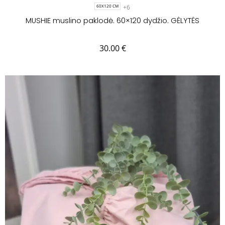
+6
60X120 CM
MUSHIE muslino paklodė. 60×120 dydžio. GĖLYTĖS
30.00
€