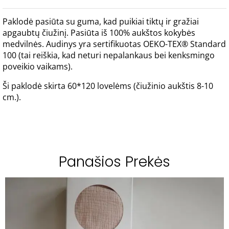
Paklodė pasiūta su guma, kad puikiai tiktų ir gražiai
apgaubtų čiužinį. Pasiūta iš 100% aukštos kokybės
medvilnės. Audinys yra sertifikuotas OEKO-TEX® Standard
100 (tai reiškia, kad neturi nepalankaus bei kenksmingo
poveikio vaikams).
Ši paklodė skirta 60*120 lovelėms (čiužinio aukštis 8-10
cm.).
Panašios Prekės