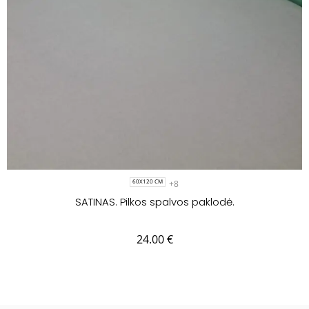
+8
60X120 CM
SATINAS. Pilkos spalvos paklodė.
24.00
€