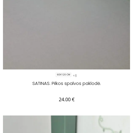
+8
60X120 CM
SATINAS. Pilkos spalvos paklodė.
24.00
€