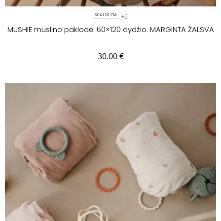
+6
60X120 CM
MUSHIE muslino paklodė. 60×120 dydžio. MARGINTA ŽALSVA
30.00
€