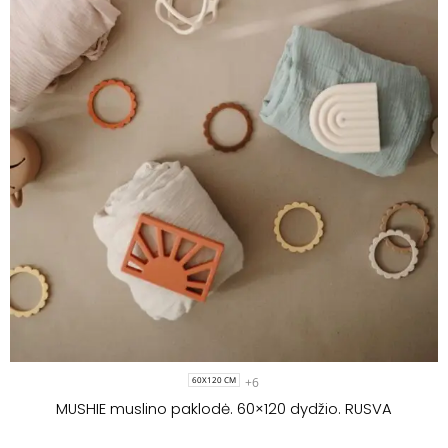
+6
60X120 CM
MUSHIE muslino paklodė. 60×120 dydžio. RUSVA