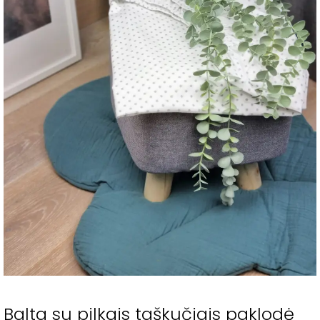
Balta su pilkais taškučiais paklodė