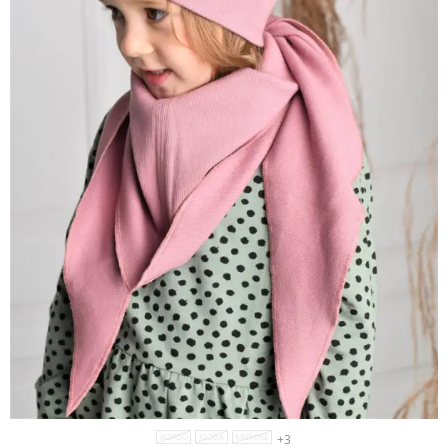
+3
BORDO
JUODA
KREMINĖ