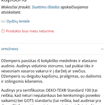
Mokesčiai įtraukti.
Siuntimo išlaidos
apskaičiuojamos
atsiskaitant.
Dydžių lentelė
Produkto šiuo metu neturime.
APRAŠYMAS
Džemperis pasiūtas iš kokybiško medvilnės ir elastano
audinio. Audinys vidutinio storumo, tad puikiai tiks ir
vėsesniam vasaros vakarui ir į darželį ar svečius.
Džemperis su dvigubu kapišonu, prailgintas, su dailiomis
ir stilingomis kišenėmis.
Audinys yra sertifikuotas OEKO-TEX® Standard 100 (tai
reiškia, kad neturi nepalankaus bei kenksmingo poveikio
vaikams) bei GOTS standartu (tai reiškia, kad audiniai yra