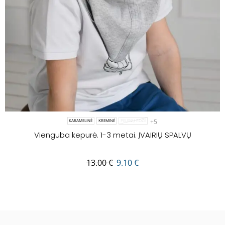
+5
KARAMELINĖ
KREMINĖ
PELENŲ ROŽĖ
Vienguba kepurė. 1-3 metai. ĮVAIRIŲ SPALVŲ
13.00
€
9.10
€