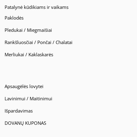
Patalynė kūdikiams ir vaikams
Paklodės
Pledukai / Miegmaišiai
Rankšluosčiai / Pončai / Chalatai
Merliukai / Kaklaskarės
Apsaugėlės lovytei
Lavinimui / Maitinimui
Išpardavimas
DOVANŲ KUPONAS