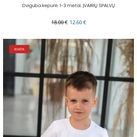
Dviguba kepurė. 1-3 metai. ĮVAIRIŲ SPALVŲ
18.00
€
12.60
€
IKI
45%