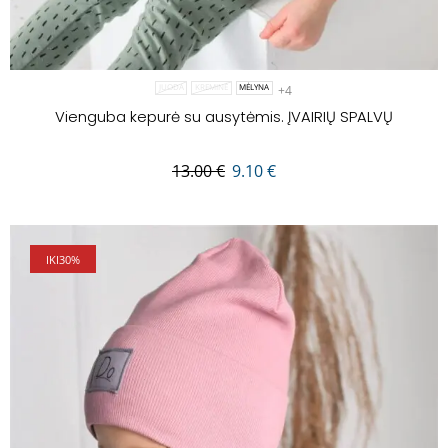
+4
JUODA
KREMINĖ
MĖLYNA
Vienguba kepurė su ausytėmis. ĮVAIRIŲ SPALVŲ
13.00
€
9.10
€
IKI
30%