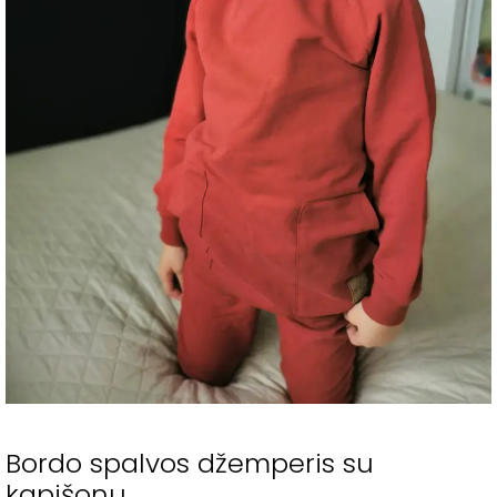
Bordo spalvos džemperis su
kapišonu