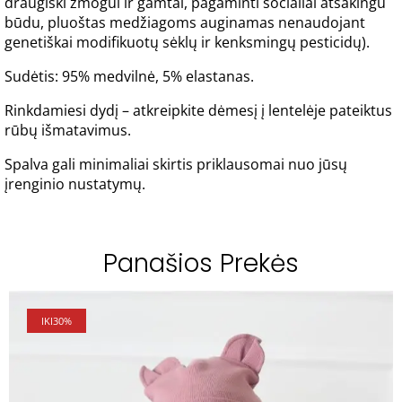
draugiški žmogui ir gamtai, pagaminti socialiai atsakingu
būdu, pluoštas medžiagoms auginamas nenaudojant
genetiškai modifikuotų sėklų ir kenksmingų pesticidų).
Sudėtis: 95% medvilnė, 5% elastanas.
Rinkdamiesi dydį – atkreipkite dėmesį į lentelėje pateiktus
rūbų išmatavimus.
Spalva gali minimaliai skirtis priklausomai nuo jūsų
įrenginio nustatymų.
Panašios Prekės
IKI
30%