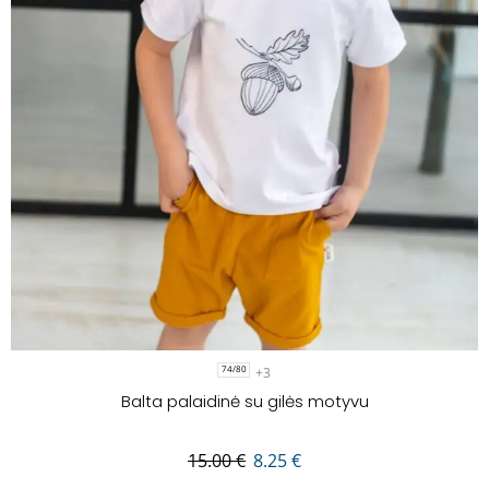
+3
74/80
Balta palaidinė su gilės motyvu
15.00
€
8.25
€