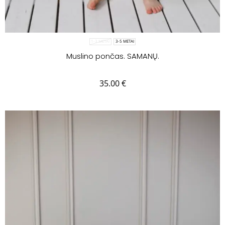
1-3 METAI
3-5 METAI
Muslino pončas. SAMANŲ.
35.00
€