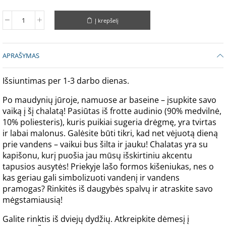
Į krepšelį
APRAŠYMAS
Išsiuntimas per 1-3 darbo dienas.
Po maudynių jūroje, namuose аr baseine – įsupkite savo
vaiką į šį chalatą! Pasiūtas iš frotte audinio (90% medvilnė,
10% poliesteris), kuris puikiai sugeria drėgmę, yra tvirtas
ir labai malonus. Galėsite būti tikri, kad net vėjuotą dieną
prie vandens – vaikui bus šilta ir jauku! Chalatas yra su
kapišonu, kurį puošia jau mūsų išskirtiniu akcentu
tapusios ausytės! Priekyje lašo formos kišeniukas, nes o
kas geriau gali simbolizuoti vandenį ir vandens
pramogas? Rinkitės iš daugybės spalvų ir atraskite savo
mėgstamiausią!
Galite rinktis iš dviejų dydžių. Atkreipkite dėmesį į