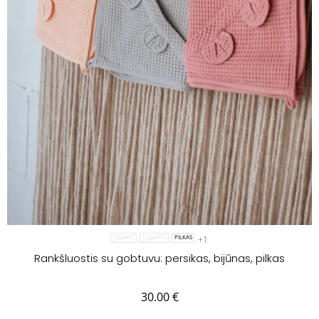
+1
BIJŪNAS
PERSIKAS
PILKAS
Rankšluostis su gobtuvu: persikas, bijūnas, pilkas
30.00
€