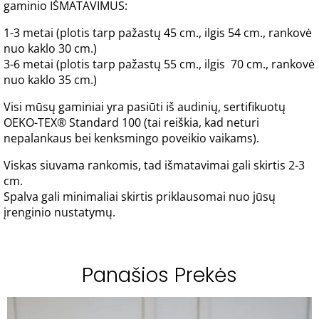
gaminio IŠMATAVIMUS:
1-3 metai (plotis tarp pažastų 45 cm., ilgis 54 cm., rankovė
nuo kaklo 30 cm.)
3-6 metai (plotis tarp pažastų 55 cm., ilgis 70 cm., rankovė
nuo kaklo 35 cm.)
Visi mūsų gaminiai yra pasiūti iš audinių, sertifikuotų
OEKO-TEX® Standard 100 (tai reiškia, kad neturi
nepalankaus bei kenksmingo poveikio vaikams).
Viskas siuvama rankomis, tad išmatavimai gali skirtis 2-3
cm.
Spalva gali minimaliai skirtis priklausomai nuo jūsų
įrenginio nustatymų.
Panašios Prekės