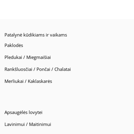
Patalynė kūdikiams ir vaikams
Paklodės
Pledukai / Miegmaišiai
Rankšluosčiai / Pončai / Chalatai
Merliukai / Kaklaskarės
Apsaugėlės lovytei
Lavinimui / Maitinimui