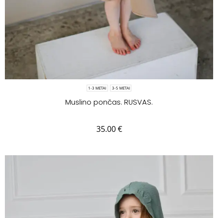
1-3 METAI
3-5 METAI
Muslino pončas. RUSVAS.
35.00
€