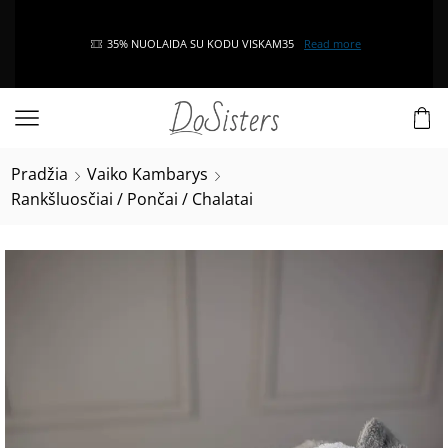
35% NUOLAIDA SU KODU VISKAM35
Read more
Pradžia
Vaiko Kambarys
Rankšluosčiai / Pončai / Chalatai