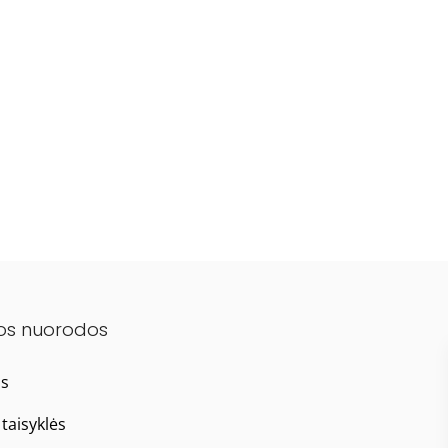
os nuorodos
as
taisyklės