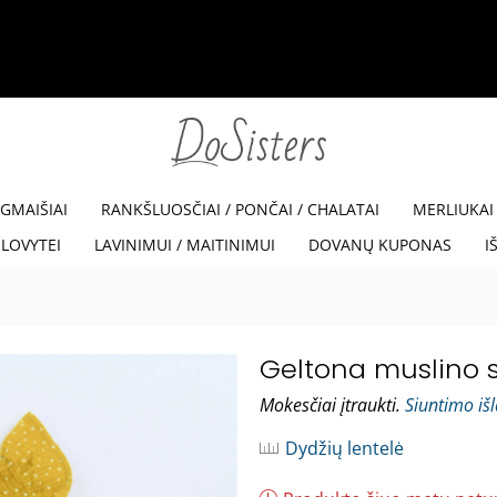
35% NUOLAIDA SU KODU VIS
EGMAIŠIAI
RANKŠLUOSČIAI / PONČAI / CHALATAI
MERLIUKAI
LOVYTEI
LAVINIMUI / MAITINIMUI
DOVANŲ KUPONAS
I
Geltona muslino s
Mokesčiai įtraukti.
Siuntimo iš
Dydžių lentelė