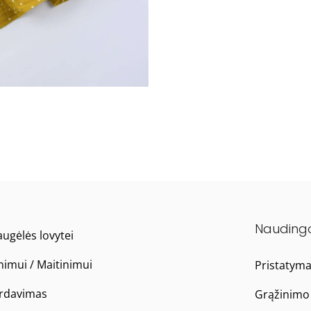
Nauding
ugėlės lovytei
nimui / Maitinimui
Pristatym
ardavimas
Grąžinimo 