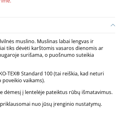
rime.
ilnės muslino. Muslinas labai lengvas ir
iai tiks dėvėti karštomis vasaros dienomis ar
 nugaroje surišama, o puošnumo suteikia
KO-TEX® Standard 100 (tai reiškia, kad neturi
 poveikio vaikams).
te dėmesį į lentelėje pateiktus rūbų išmatavimus.
is priklausomai nuo jūsų įrenginio nustatymų.