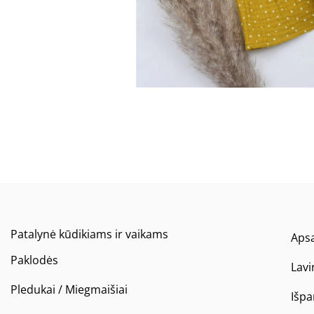
Patalynė kūdikiams ir vaikams
Apsa
Paklodės
Lavi
Pledukai / Miegmaišiai
Išp