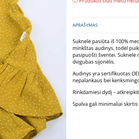
Produkto šiuo metu netu
APRAŠYMAS
Suknelė pasiūta iš 100% medv
minkštas audinys, todėl puik
pasipuošti šventei. Suknelė
dvigubas sijonėlis.
Audinys yra sertifikuotas OE
nepalankaus bei kenksmingo
Rinkdamiesi dydį – atkreipki
Spalva gali minimaliai skirt