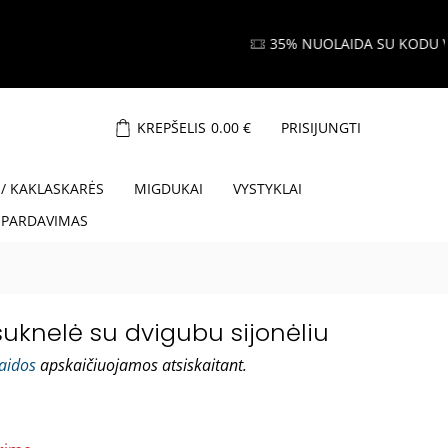
KAM35
Read more
KREPŠELIS
0.00
€
PRISIJUNGTI
 / KAKLASKARĖS
MIGDUKAI
VYSTYKLAI
ŠPARDAVIMAS
uknelė su dvigubu sijonėliu
laidos
apskaičiuojamos atsiskaitant.