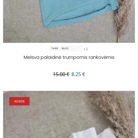
+3
74/80
86/92
98/104
Melsva palaidinė trumpomis rankovėmis
15.00
€
8.25
€
IKI
45%