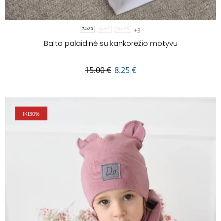
+3
74/80
86/92
98/104
Balta palaidinė su kankorėžio motyvu
15.00
€
8.25
€
IKI
30%