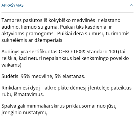
APRAŠYMAS
Tamprės pasiūtos iš kokybiško medvilnės ir elastano
audinio, liemuo su guma. Puikiai tiks kasdieniai ir
aktyvioms pramogoms. Puikiai dera su mūsų turimomis
suknelėmis ar džemperiais.
Audinys yra sertifikuotas OEKO-TEX® Standard 100 (tai
reiškia, kad neturi nepalankaus bei kenksmingo poveikio
vaikams).
Sudėtis: 95% medvilnė, 5% elastanas.
Rinkdamiesi dydį – atkreipkite dėmesį į lentelėje pateiktus
rūbų išmatavimus.
Spalva gali minimaliai skirtis priklausomai nuo jūsų
įrenginio nustatymų