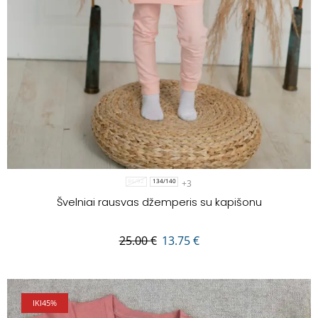
+3
86/92
134/140
Švelniai rausvas džemperis su kapišonu
25.00
€
13.75
€
IKI
45%