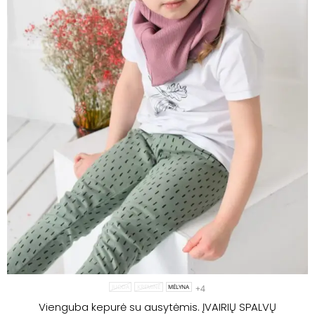
+4
JUODA
KREMINĖ
MĖLYNA
Vienguba kepurė su ausytėmis. ĮVAIRIŲ SPALVŲ