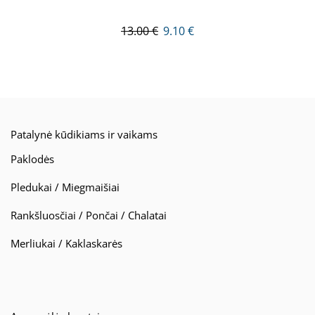
13.00
€
9.10
€
Patalynė kūdikiams ir vaikams
Paklodės
Pledukai / Miegmaišiai
Rankšluosčiai / Pončai / Chalatai
Merliukai / Kaklaskarės