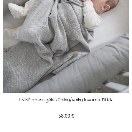
LININĖ apsaugėlė kūdikių/vaikų lovoms. PILKA.
58.00
€