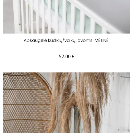
Apsaugėlė kūdikių/vaikų lovoms. MĖTINĖ.
52.00
€