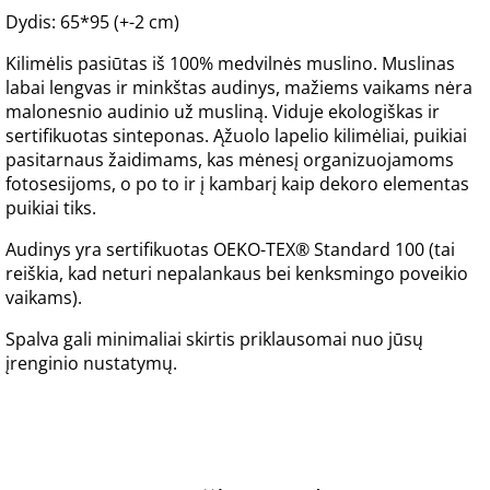
Dydis: 65*95 (+-2 cm)
Kilimėlis pasiūtas iš 100% medvilnės muslino. Muslinas
labai lengvas ir minkštas audinys, mažiems vaikams nėra
malonesnio audinio už musliną. Viduje ekologiškas ir
sertifikuotas sinteponas. Ąžuolo lapelio kilimėliai, puikiai
pasitarnaus žaidimams, kas mėnesį organizuojamoms
fotosesijoms, o po to ir į kambarį kaip dekoro elementas
puikiai tiks.
Audinys yra sertifikuotas OEKO-TEX® Standard 100 (tai
reiškia, kad neturi nepalankaus bei kenksmingo poveikio
vaikams).
Spalva gali minimaliai skirtis priklausomai nuo jūsų
įrenginio nustatymų.