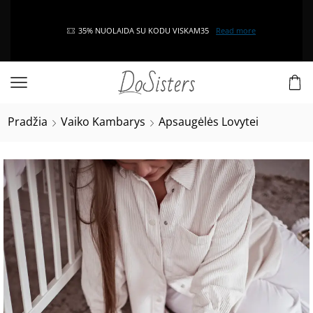
35% NUOLAIDA SU KODU VISKAM35
Read more
Pradžia
Vaiko Kambarys
Apsaugėlės Lovytei