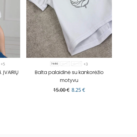
+5
+3
74/80
86/92
98/104
 ĮVAIRIŲ
Balta palaidinė su kankorėžio
motyvu
15.00
€
8.25
€