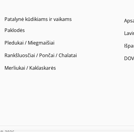
Patalynė kūdikiams ir vaikams
Apsa
Paklodės
Lavi
Pledukai / Miegmaišiai
Išp
Rankšluosčiai / Pončai / Chalatai
DOV
Merliukai / Kaklaskarės
© 2026