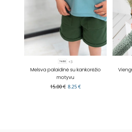
+3
74/80
Melsva palaidinė su kankorėžio
Vieng
motyvu
15.00
€
8.25
€