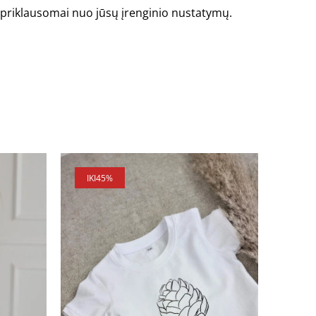
is priklausomai nuo jūsų įrenginio nustatymų.
IKI
45%