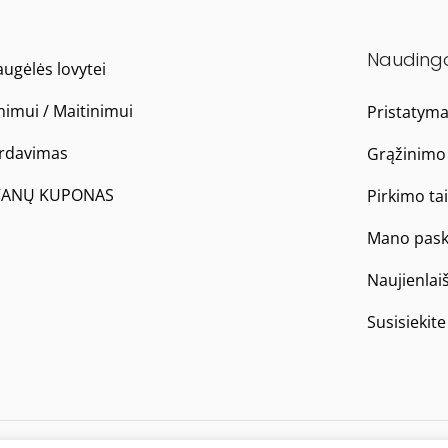
Nauding
ugėlės lovytei
nimui / Maitinimui
Pristatym
ardavimas
Grąžinimo 
ANŲ KUPONAS
Pirkimo ta
Mano pask
Naujienlai
Susisiekit