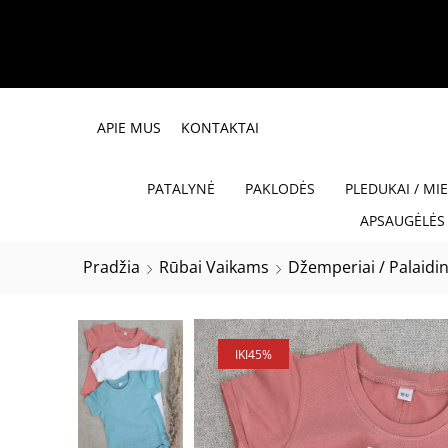
APIE MUS
KONTAKTAI
PATALYNĖ
PAKLODĖS
PLEDUKAI / MI
APSAUGĖLĖS 
Pradžia
Rūbai Vaikams
Džemperiai / Palaidi
IKI
45%