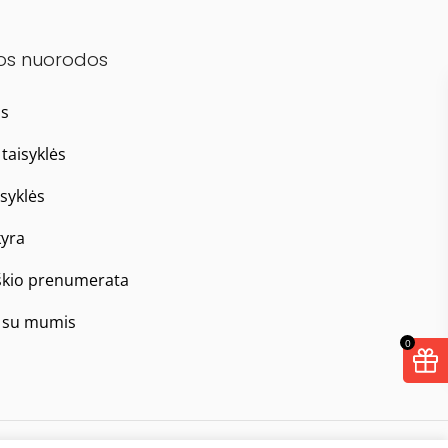
os nuorodos
as
taisyklės
isyklės
yra
škio prenumerata
e su mumis
0