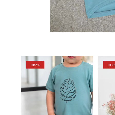
IKI
45%
IKI
3