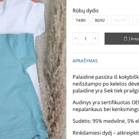
Rūbų dydis
74/80
86/92
98/104
1
Į krep
APRAŠYMAS
Palaidinė pasiūta iš kokybišk
neišsitampo po keletos dėvė
palaidinė yra šiek tiek prailg
Audinys yra sertifikuotas OE
nepalankaus bei kenksmingo
Sudėtis: 95% medvilnė, 5% e
Rinkdamiesi dydį – atkreipki