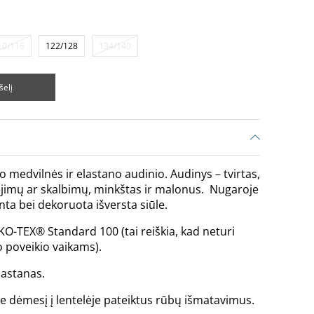
10/116
122/128
134/140
šelį
o medvilnės ir elastano audinio. Audinys – tvirtas,
jimų ar skalbimų, minkštas ir malonus. Nugaroje
inta bei dekoruota išversta siūle.
KO-TEX® Standard 100 (tai reiškia, kad neturi
 poveikio vaikams).
lastanas.
te dėmesį į lentelėje pateiktus rūbų išmatavimus.