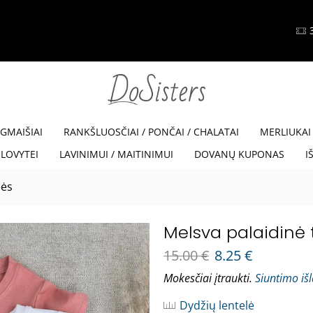
35% NUOLAIDA SU KODU VISKAM35
Read more
EGMAIŠIAI
RANKŠLUOSČIAI / PONČAI / CHALATAI
MERLIUKAI
LOVYTEI
LAVINIMUI / MAITINIMUI
DOVANŲ KUPONAS
I
nės
Melsva palaidinė
15.00
€
8.25
€
Mokesčiai įtraukti.
Siuntimo iš
Dydžių lentelė