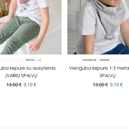
+4
JUODA
KREMINĖ
MĖLYNA
KARAMELINĖ
KREMINĖ
PELENŲ ROŽĖ
uba kepurė su ausytėmis.
Vienguba kepurė. 1-3 metai.
ĮVAIRIŲ SPALVŲ
SPALVŲ
13.00
€
9.10
€
13.00
€
9.10
€