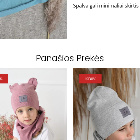
Spalva gali minimaliai skirt
Panašios Prekės
0%
IKI
30%