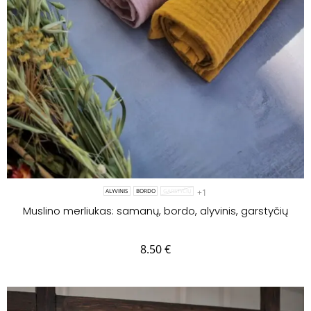
+1
ALYVINIS
BORDO
GARSTYČIŲ
Muslino merliukas: samanų, bordo, alyvinis, garstyčių
8.50
€