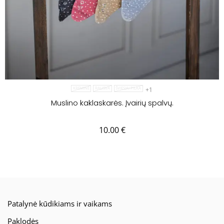
+1
KREMINĖ
RAUSVA
ŠVIESIAI PILKA
Muslino kaklaskarės. Įvairių spalvų.
10.00
€
Patalynė kūdikiams ir vaikams
Paklodės