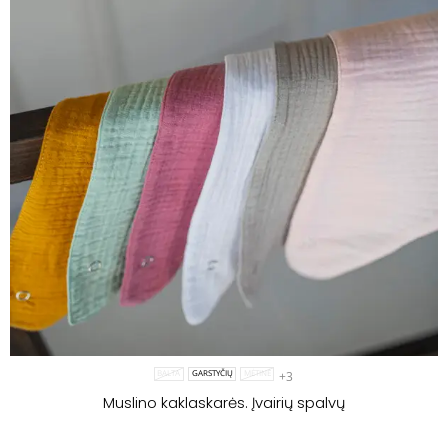
+3
BALTA
GARSTYČIŲ
MĖTINĖ
Muslino kaklaskarės. Įvairių spalvų