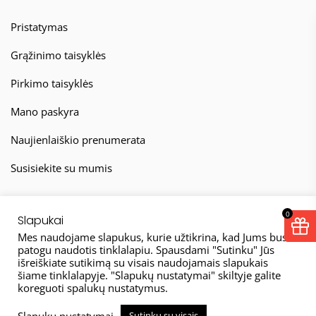
Pristatymas
Grąžinimo taisyklės
Pirkimo taisyklės
Mano paskyra
Naujienlaiškio prenumerata
Susisiekite su mumis
0
Slapukai
Mes naudojame slapukus, kurie užtikrina, kad Jums bus
patogu naudotis tinklalapiu. Spausdami "Sutinku" Jūs
išreiškiate sutikimą su visais naudojamais slapukais
© 2026
šiame tinklalapyje. "Slapukų nustatymai" skiltyje galite
koreguoti spalukų nustatymus.
Taisyklės
Privatumo politika
Slapukų nustatymai
Sutinku su visais