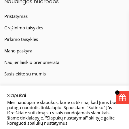
Naudingos nuorodos
Pristatymas
Grąžinimo taisyklės
Pirkimo taisyklės
Mano paskyra
Naujienlaiškio prenumerata
Susisiekite su mumis
0
Slapukai
Mes naudojame slapukus, kurie užtikrina, kad Jums bus
patogu naudotis tinklalapiu. Spausdami "Sutinku" Jūs
išreiškiate sutikimą su visais naudojamais slapukais
© 2026
šiame tinklalapyje. "Slapukų nustatymai" skiltyje galite
koreguoti spalukų nustatymus.