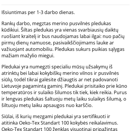
Išsiuntimas per 1-3 darbo dienas.
Rankų darbo, megztas merino pusvilnės pledukas
kūdikiui. Šiltas pledukas yra vienas svarbiausių daiktų
ruošiant kraitelį ir bus naudojamas labai ilgai: nuo pačių
pirmų dienų namuose, pasivaikščiojimams lauke ar
važiuojant automobiliu. Pledukas sukurs puikias sąlygas
mažiam mažylio miegui.
Pledukai yra numegzti specialiu mūsų užsakymų iš
atrinktų bei labai kokybiškų merino vilnos ir pusvilnės
siūlų, todėl tikrai galėsite džiaugtis ar net padovanoti
Lietuvoje pagamintą gaminį. Pledukai prisitaiko prie kūno
temperatūros ir sulaiko šilumos tik tiek, kiek reikia. Purus
ir lengvas pledukas šaltuoju metų laiku sulaikys šilumą, o
šiltuoju metų laiku apsaugos nuo karščio.
Siūlai, iš kurių mezgami pledukai yra sertifikuoti ir
atitinka Oeko-Tex Standart 100 kokybės reikalavimus.
Oeko-Tex Standart 100 ženklas visuotinai pripažintas