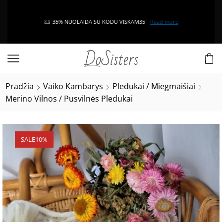
35% NUOLAIDA SU KODU VISKAM35
Read more
Pradžia
Vaiko Kambarys
Pledukai / Miegmaišiai
Merino Vilnos / Pusvilnės Pledukai
SALE
10%