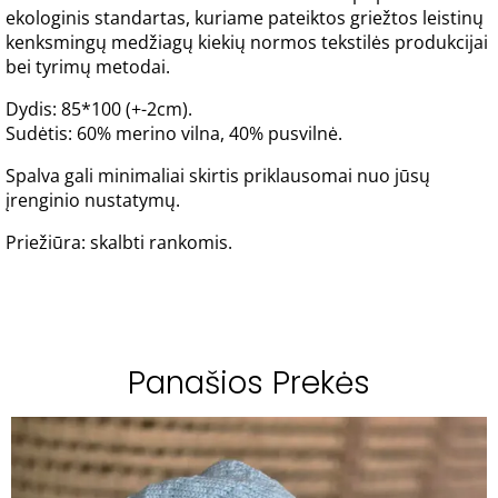
ekologinis standartas, kuriame pateiktos griežtos leistinų
kenksmingų medžiagų kiekių normos tekstilės produkcijai
bei tyrimų metodai.
Dydis: 85*100 (+-2cm).
Sudėtis: 60% merino vilna, 40% pusvilnė.
Spalva gali minimaliai skirtis priklausomai nuo jūsų
įrenginio nustatymų.
Priežiūra: skalbti rankomis.
Panašios Prekės