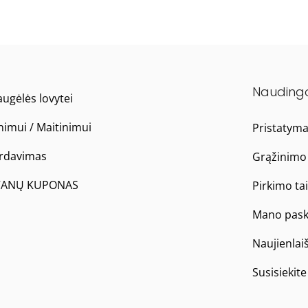
Nauding
ugėlės lovytei
nimui / Maitinimui
Pristatym
ardavimas
Grąžinimo 
ANŲ KUPONAS
Pirkimo ta
Mano pask
Naujienlai
Susisiekit