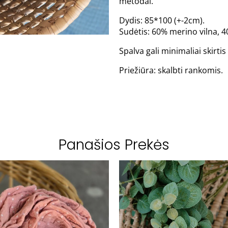
metodai.
Dydis: 85*100 (+-2cm).
Sudėtis: 60% merino vilna, 4
Spalva gali minimaliai skirt
Priežiūra: skalbti rankomis.
Panašios Prekės