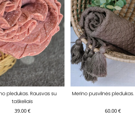
ino pledukas. Rausvas su
Merino pusvilnės pledukas.
taškeliais
39.00
€
60.00
€