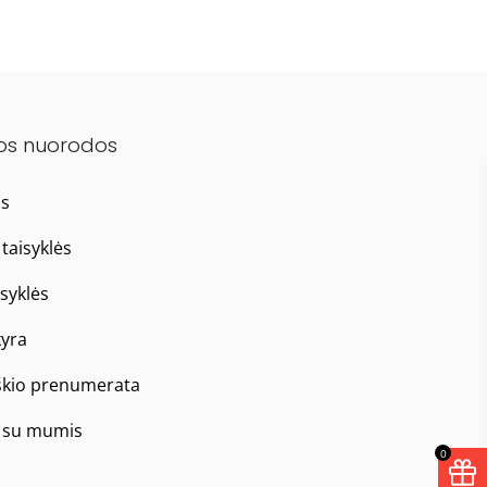
os nuorodos
as
taisyklės
isyklės
yra
škio prenumerata
e su mumis
0