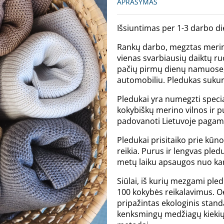
APRAŠYMAS
Išsiuntimas per 1-3 darbo di
Rankų darbo, megztas merino
vienas svarbiausių daiktų ruo
pačių pirmų dienų namuose, 
automobiliu. Pledukas sukur
Pledukai yra numegzti specia
kokybiškų merino vilnos ir pus
padovanoti Lietuvoje pagam
Pledukai prisitaiko prie kūno
reikia. Purus ir lengvas pled
metų laiku apsaugos nuo kar
Siūlai, iš kurių mezgami pled
100 kokybės reikalavimus. O
pripažintas ekologinis stand
kenksmingų medžiagų kiekių 