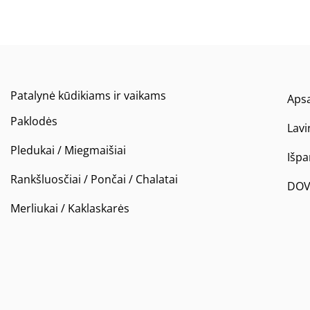
Patalynė kūdikiams ir vaikams
Apsa
Paklodės
Lavi
Pledukai / Miegmaišiai
Išp
Rankšluosčiai / Pončai / Chalatai
DOV
Merliukai / Kaklaskarės