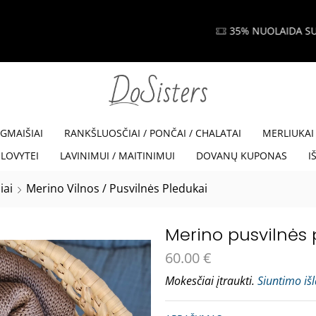
35% NUOLAIDA SU KODU VISKAM35
Read more
EGMAIŠIAI
RANKŠLUOSČIAI / PONČAI / CHALATAI
MERLIUKAI
LOVYTEI
LAVINIMUI / MAITINIMUI
DOVANŲ KUPONAS
I
iai
Merino Vilnos / Pusvilnės Pledukai
Merino pusvilnės p
60.00
€
Mokesčiai įtraukti.
Siuntimo iš