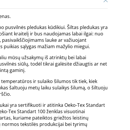
enas.
 pusvilnės pledukas kūdikiui. Šiltas pledukas yra
šiant kraitelį ir bus naudojamas labai ilgai: nuo
pasivaikščiojimams lauke ar važiuojant
s puikias sąlygas mažiam mažylio miegui.
liu mūsų užsakymų iš atrinktų bei labai
vilnės siūlų, todėl tikrai galėsite džiaugtis ar net
intą gaminį.
 temperatūros ir sulaiko šilumos tik tiek, kiek
ukas šaltuoju metų laiku sulaikys šilumą, o šiltuoju
ščio.
ukai yra sertifikuoti ir atitinka Oeko-Tex Standart
eko-Tex Standart 100 ženklas visuotinai
artas, kuriame pateiktos griežtos leistinų
normos tekstilės produkcijai bei tyrimų