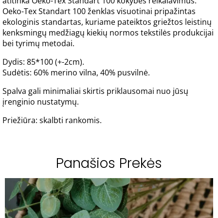
atitinka Oeko-Tex Standart 100 kokybės reikalavimus.
Oeko-Tex Standart 100 ženklas visuotinai pripažintas
ekologinis standartas, kuriame pateiktos griežtos leistinų
kenksmingų medžiagų kiekių normos tekstilės produkcijai
bei tyrimų metodai.
Dydis: 85*100 (+-2cm).
Sudėtis: 60% merino vilna, 40% pusvilnė.
Spalva gali minimaliai skirtis priklausomai nuo jūsų
įrenginio nustatymų.
Priežiūra: skalbti rankomis.
Panašios Prekės