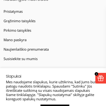
Pristatymas
Grąžinimo taisyklės
Pirkimo taisyklės
Mano paskyra
Naujienlaiškio prenumerata
Susisiekite su mumis
0
Slapukai
Mes naudojame slapukus, kurie užtikrina, kad Jums bus
patogu naudotis tinklalapiu. Spausdami "Sutinku" Jūs
išreiškiate sutikimą su visais naudojamais slapukais
© 2026
šiame tinklalapyje. "Slapukų nustatymai" skiltyje galite
koreguoti spalukų nustatymus.
Taisyklės
Privatumo politika