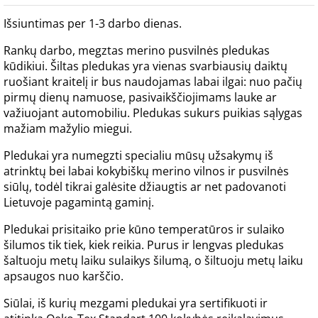
Išsiuntimas per 1-3 darbo dienas.
Rankų darbo, megztas merino pusvilnės pledukas
kūdikiui. Šiltas pledukas yra vienas svarbiausių daiktų
ruošiant kraitelį ir bus naudojamas labai ilgai: nuo pačių
pirmų dienų namuose, pasivaikščiojimams lauke ar
važiuojant automobiliu. Pledukas sukurs puikias sąlygas
mažiam mažylio miegui.
Pledukai yra numegzti specialiu mūsų užsakymų iš
atrinktų bei labai kokybiškų merino vilnos ir pusvilnės
siūlų, todėl tikrai galėsite džiaugtis ar net padovanoti
Lietuvoje pagamintą gaminį.
Pledukai prisitaiko prie kūno temperatūros ir sulaiko
šilumos tik tiek, kiek reikia. Purus ir lengvas pledukas
šaltuoju metų laiku sulaikys šilumą, o šiltuoju metų laiku
apsaugos nuo karščio.
Siūlai, iš kurių mezgami pledukai yra sertifikuoti ir