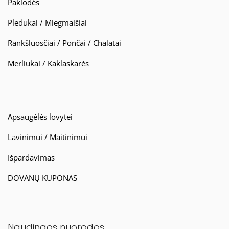
Paklodės
Pledukai / Miegmaišiai
Rankšluosčiai / Pončai / Chalatai
Merliukai / Kaklaskarės
Apsaugėlės lovytei
Lavinimui / Maitinimui
Išpardavimas
DOVANŲ KUPONAS
Naudingos nuorodos