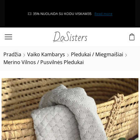
35% NUOLAIDA SU KODU VISKAM35
Read more
Pradžia
Vaiko Kambarys
Pledukai / Miegmaišiai
Merino Vilnos / Pusvilnės Pledukai