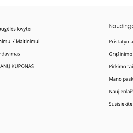
Nauding
ugėlės lovytei
nimui / Maitinimui
Pristatym
ardavimas
Grąžinimo 
ANŲ KUPONAS
Pirkimo ta
Mano pask
Naujienlai
Susisiekit