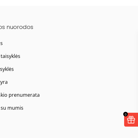
os nuorodos
as
taisyklės
isyklės
yra
škio prenumerata
e su mumis
0