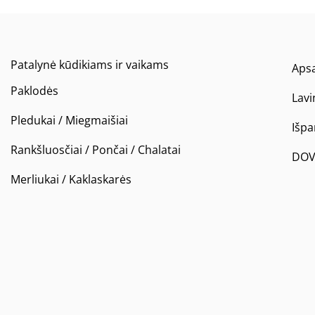
Patalynė kūdikiams ir vaikams
Apsa
Paklodės
Lavi
Pledukai / Miegmaišiai
Išp
Rankšluosčiai / Pončai / Chalatai
DOV
Merliukai / Kaklaskarės