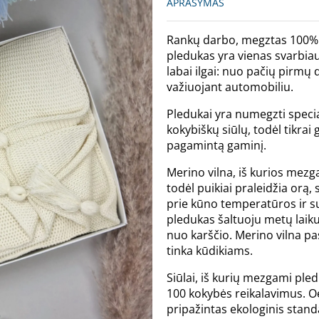
APRAŠYMAS
Rankų darbo, megztas 100% m
pledukas yra vienas svarbiau
labai ilgai: nuo pačių pirmų
važiuojant automobiliu.
Pledukai yra numegzti specia
kokybiškų siūlų, todėl tikrai
pagamintą gaminį.
Merino vilna, iš kurios mezga
todėl puikiai praleidžia orą,
prie kūno temperatūros ir sul
pledukas šaltuoju metų laiku
nuo karščio. Merino vilna p
tinka kūdikiams.
Siūlai, iš kurių mezgami pled
100 kokybės reikalavimus. O
pripažintas ekologinis stand