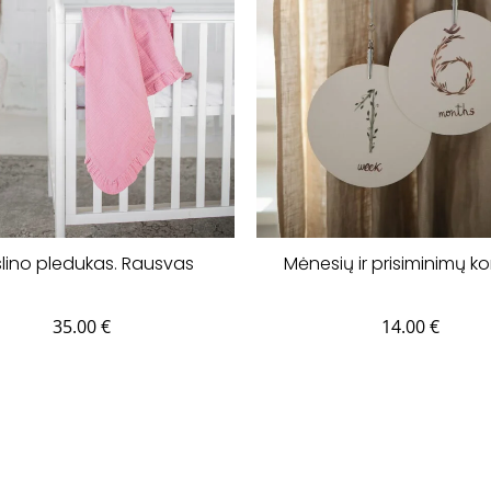
lino pledukas. Rausvas
Mėnesių ir prisiminimų ko
35.00
€
14.00
€