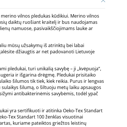
erino vilnos pledukas kūdikiui. Merino vilnos
sių daiktų ruošiant kraitelį ir bus naudojamas
 dienų namuose, pasivaikščiojimams lauke ar
liu mūsų užsakymų iš atrinktų bei labai
 galėsite džiaugtis ar net padovanoti Lietuvoje
mi pledukai, turi unikalią savybę – ji „kvėpuoja“,
 sugeria ir išgarina drėgmę. Pledukai prisitaiko
aiko šilumos tik tiek, kiek reikia. Purus ir lengvas
 sulaikys šilumą, o šiltuoju metų laiku apsaugos
asižymi antibakterinėmis savybėmis, todėl ypač
ukai yra sertifikuoti ir atitinka Oeko-Tex Standart
eko-Tex Standart 100 ženklas visuotinai
artas, kuriame pateiktos griežtos leistinų