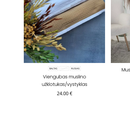
Mus
BALTAS
PILKAS
RUSVAS
Viengubas muslino
užklotukas/vystyklas
24.00
€