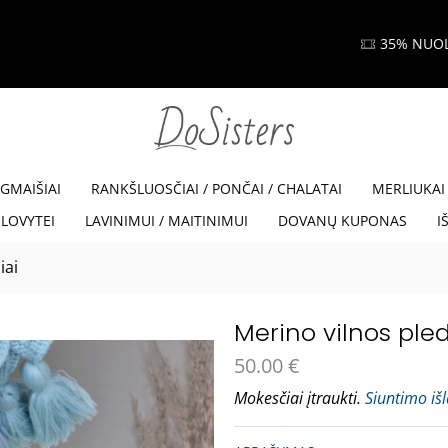
35% NUOLAIDA SU KODU VISKAM35
Read more
EGMAIŠIAI
RANKŠLUOSČIAI / PONČAI / CHALATAI
MERLIUKAI
LOVYTEI
LAVINIMUI / MAITINIMUI
DOVANŲ KUPONAS
I
iai
Merino vilnos pled
50.00
€
Mokesčiai įtraukti.
Siuntimo iš