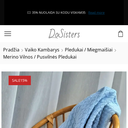
35% NUOLAIDA SU KODU VISKAM35
Read more
Pradžia
Vaiko Kambarys
Pledukai / Miegmaišiai
Merino Vilnos / Pusvilnės Pledukai
SALE
15%