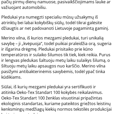
pačių pirmų dienų namuose, pasivaikščiojimams lauke ar
važiuojant automobiliu.
Pledukai yra numegzti specialiu mūsų užsakymų iš
atrinktų bei labai kokybiškų siūlų, todėl tikrai galėsite
džiaugtis ar net padovanoti Lietuvoje pagamintą gaminį.
Merino vilna, iš kurios mezgami pledukai, turi unikalią
savybę – ji „kvėpuoja“, todėl puikiai praleidžia orą, sugeria
ir išgarina drėgmę. Pledukai prisitaiko prie kūno
temperatūros ir sulaiko šilumos tik tiek, kiek reikia. Purus
ir lengvas pledukas šaltuoju metų laiku sulaikys šilumą, o
šiltuoju metų laiku apsaugos nuo karščio. Merino vilna
pasižymi antibakterinėmis savybėmis, todėl ypač tinka
kūdikiams.
Siūlai, iš kurių mezgami pledukai yra sertifikuoti ir
atitinka Oeko-Tex Standart 100 kokybės reikalavimus.
Oeko-Tex Standart 100 ženklas visuotinai pripažintas
ekologinis standartas, kuriame pateiktos griežtos leistinų
kenksmingų medžiagų kiekių normos tekstilės produkcijai