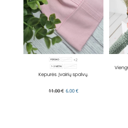
+2
PERSIKO
RAUSVA
Vieng
1-3 METAI
3-5 METAI
Kepurės. Įvairių spalvų.
11.00
€
6.00
€