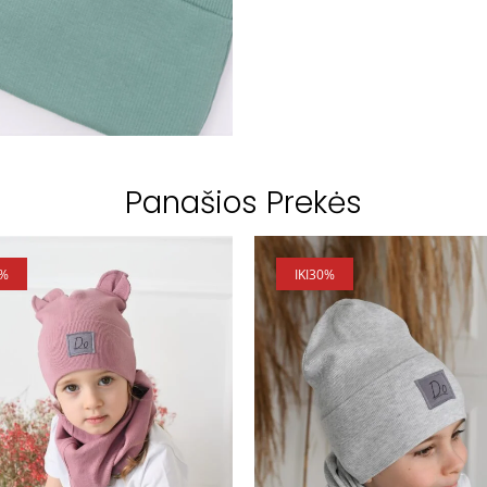
Panašios Prekės
0%
IKI
30%