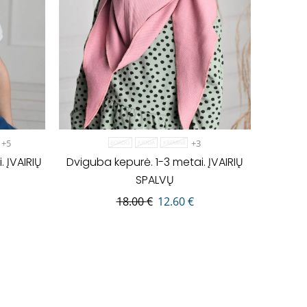
+5
+3
BORDO
JUODA
KREMINĖ
 ĮVAIRIŲ
Dviguba kepurė. 1-3 metai. ĮVAIRIŲ
SPALVŲ
18.00
€
12.60
€