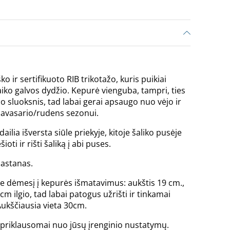
 ir sertifikuoto RIB trikotažo, kuris puikiai
vaiko galvos dydžio. Kepurė vienguba, tampri, ties
o sluoksnis, tad labai gerai apsaugo nuo vėjo ir
 pavasario/rudens sezonui.
ilia išversta siūle priekyje, kitoje šaliko pusėje
oti ir rišti šaliką į abi puses.
lastanas.
te dėmesį į kepurės išmatavimus: aukštis 19 cm.,
cm ilgio, tad labai patogus užrišti ir tinkamai
Aukščiausia vieta 30cm.
is priklausomai nuo jūsų įrenginio nustatymų.