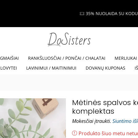
35% NUOLAIDA SU KODU VISKAM35
Read more
EGMAIŠIAI
RANKŠLUOSČIAI / PONČAI / CHALATAI
MERLIUKAI
LOVYTEI
LAVINIMUI / MAITINIMUI
DOVANŲ KUPONAS
I
Mėtinės spalvos k
komplektas
Mokesčiai įtraukti.
Siuntimo iš
Produkto šiuo metu netu