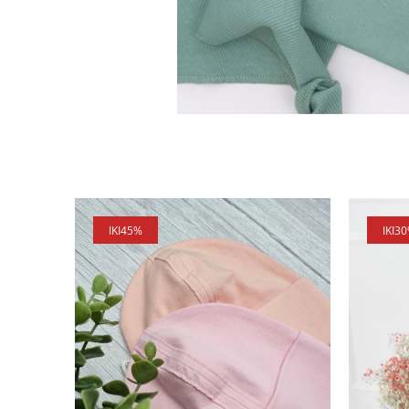
IKI
45%
IKI
3