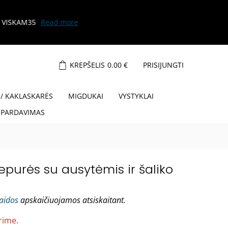
KREPŠELIS
0.00
€
PRISIJUNGTI
 / KAKLASKARĖS
MIGDUKAI
VYSTYKLAI
ŠPARDAVIMAS
epurės su ausytėmis ir šaliko
laidos
apskaičiuojamos atsiskaitant.
rime.