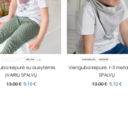
+4
JUODA
KREMINĖ
MĖLYNA
KARAMELINĖ
KREMINĖ
PELENŲ ROŽĖ
uba kepurė su ausytėmis.
Vienguba kepurė. 1-3 metai.
ĮVAIRIŲ SPALVŲ
SPALVŲ
13.00
€
9.10
€
13.00
€
9.10
€