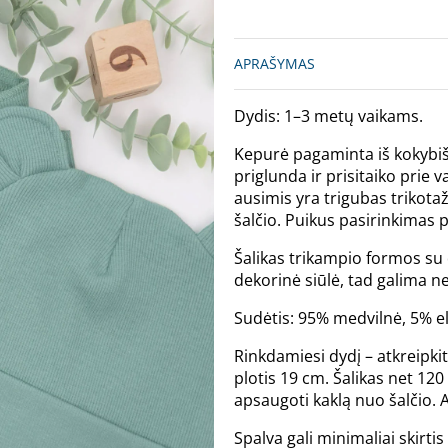
APRAŠYMAS
Dydis: 1–3 metų vaikams.
Kepurė pagaminta iš kokybiško
priglunda ir prisitaiko prie 
ausimis yra trigubas trikotaž
šalčio. Puikus pasirinkimas
Šalikas trikampio formos su da
dekorinė siūlė, tad galima neši
Sudėtis: 95% medvilnė, 5% e
Rinkdamiesi dydį – atkreipki
plotis 19 cm. Šalikas net 120 
apsaugoti kaklą nuo šalčio. 
Spalva gali minimaliai skirt