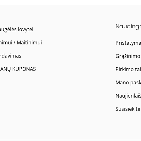
Nauding
ugėlės lovytei
nimui / Maitinimui
Pristatym
ardavimas
Grąžinimo 
ANŲ KUPONAS
Pirkimo ta
Mano pask
Naujienlai
Susisiekit