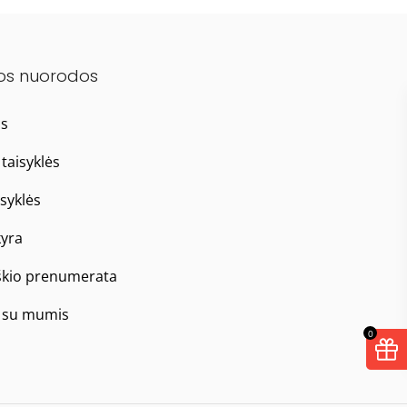
os nuorodos
as
taisyklės
isyklės
yra
škio prenumerata
e su mumis
0