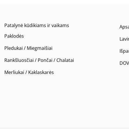
Patalynė kūdikiams ir vaikams
Apsa
Paklodės
Lavi
Pledukai / Miegmaišiai
Išp
Rankšluosčiai / Pončai / Chalatai
DOV
Merliukai / Kaklaskarės