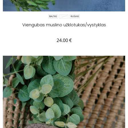
BALTAS
PILKAS
RUSVAS
Viengubas muslino užklotukas/vystyklas
24.00
€