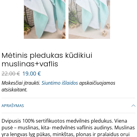
Mėtinis pledukas kūdikiui
muslinas+vaflis
22.00
€
19.00
€
Mokesčiai įtraukti.
Siuntimo išlaidos
apskaičiuojamos
atsiskaitant.
APRAŠYMAS
Dvipusis 100% sertifikuotos medvilnės pledukus. Viena
pusė – muslinas, kita- medvilnės vaflinis audinys. Muslinas
yra lengvas lyg pūkas, minkštas, plonas ir pralaidus orui