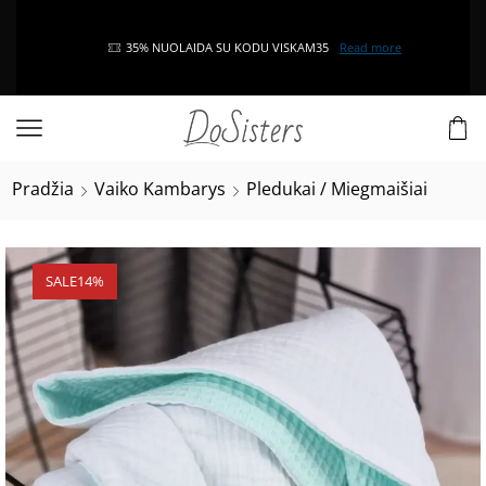
35% NUOLAIDA SU KODU VISKAM35
Read more
Pradžia
Vaiko Kambarys
Pledukai / Miegmaišiai
SALE
14%