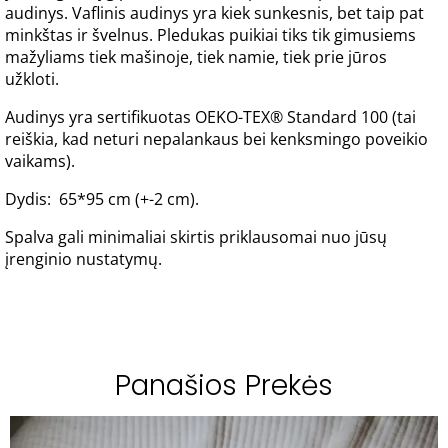
audinys. Vaflinis audinys yra kiek sunkesnis, bet taip pat
minkštas ir švelnus. Pledukas puikiai tiks tik gimusiems
mažyliams tiek mašinoje, tiek namie, tiek prie jūros
užkloti.
Audinys yra sertifikuotas OEKO-TEX® Standard 100 (tai
reiškia, kad neturi nepalankaus bei kenksmingo poveikio
vaikams).
Dydis: 65*95 cm (+-2 cm).
Spalva gali minimaliai skirtis priklausomai nuo jūsų
įrenginio nustatymų.
Panašios Prekės