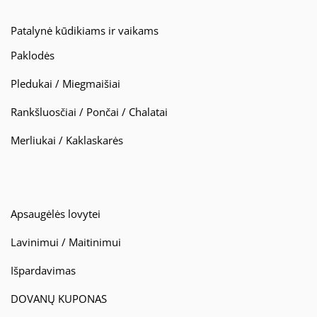
Patalynė kūdikiams ir vaikams
Paklodės
Pledukai / Miegmaišiai
Rankšluosčiai / Pončai / Chalatai
Merliukai / Kaklaskarės
Apsaugėlės lovytei
Lavinimui / Maitinimui
Išpardavimas
DOVANŲ KUPONAS