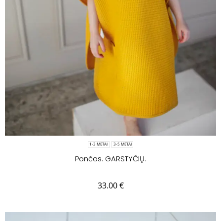
1-3 METAI
3-5 METAI
Pončas. GARSTYČIŲ.
33.00
€