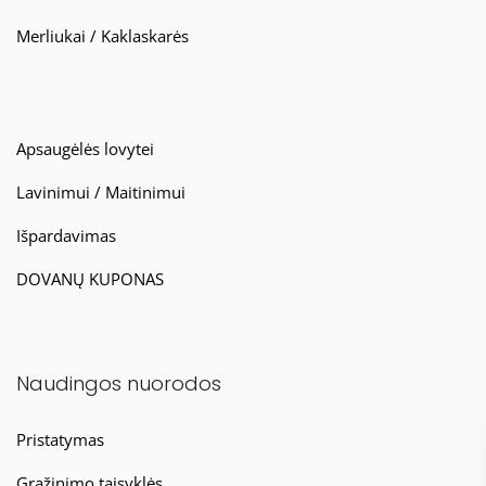
Merliukai / Kaklaskarės
Apsaugėlės lovytei
Lavinimui / Maitinimui
Išpardavimas
DOVANŲ KUPONAS
Naudingos nuorodos
Pristatymas
Grąžinimo taisyklės