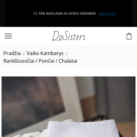
35% NUOLAIDA SU KODU VISKAM35
Read more
Pradžia
Vaiko Kambarys
Rankšluosčiai / Pončai / Chalatai