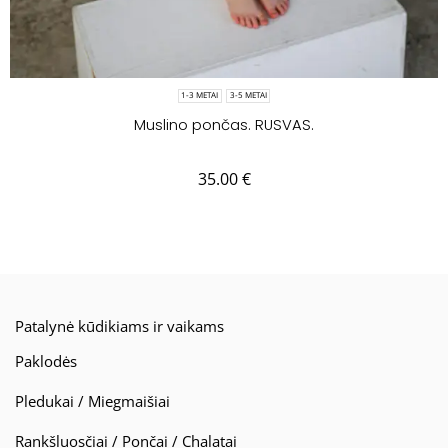
1-3 METAI
3-5 METAI
Muslino pončas. RUSVAS.
35.00
€
Patalynė kūdikiams ir vaikams
Paklodės
Pledukai / Miegmaišiai
Rankšluosčiai / Pončai / Chalatai