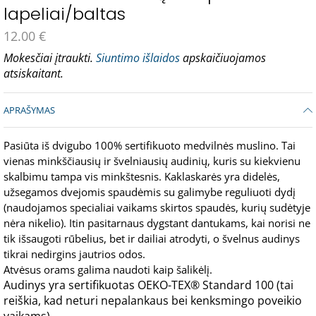
lapeliai/baltas
12.00
€
Mokesčiai įtraukti.
Siuntimo išlaidos
apskaičiuojamos
atsiskaitant.
APRAŠYMAS
Pasiūta iš dvigubo 100% sertifikuoto medvilnės muslino. Tai
vienas minkščiausių ir švelniausių audinių, kuris su kiekvienu
skalbimu tampa vis minkštesnis. Kaklaskarės yra didelės,
užsegamos dvejomis spaudėmis su galimybe reguliuoti dydį
(naudojamos specialiai vaikams skirtos spaudės, kurių sudėtyje
nėra nikelio). Itin pasitarnaus dygstant dantukams, kai norisi ne
tik išsaugoti rūbelius, bet ir dailiai atrodyti, o švelnus audinys
tikrai nedirgins jautrios odos.
Atvėsus orams galima naudoti kaip šalikėlį.
Audinys yra sertifikuotas OEKO-TEX® Standard 100 (tai
reiškia, kad neturi nepalankaus bei kenksmingo poveikio