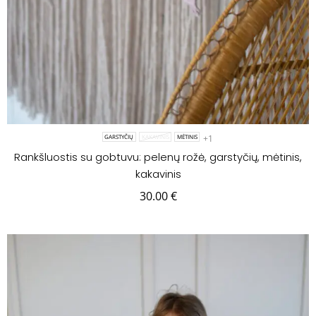
+1
GARSTYČIŲ
KAKAVINIS
MĖTINIS
Rankšluostis su gobtuvu: pelenų rožė, garstyčių, mėtinis,
kakavinis
30.00
€