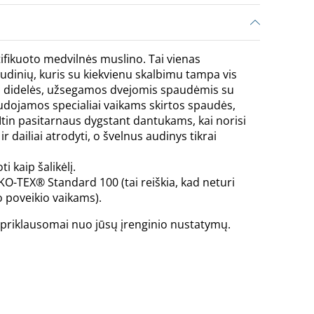
ifikuoto medvilnės muslino. Tai vienas
audinių, kuris su kiekvienu skalbimu tampa vis
ra didelės, užsegamos dvejomis spaudėmis su
udojamos specialiai vaikams skirtos spaudės,
 Itin pasitarnaus dygstant dantukams, kai norisi
ir dailiai atrodyti, o švelnus audinys tikrai
 kaip šalikėlį.
KO-TEX® Standard 100 (tai reiškia, kad neturi
 poveikio vaikams).
is priklausomai nuo jūsų įrenginio nustatymų.