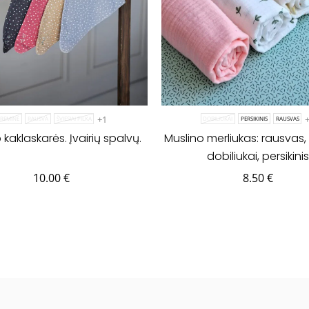
+1
KREMINĖ
RAUSVA
ŠVIESIAI PILKA
DOBILIUKAI
PERSIKINIS
RAUSVAS
 kaklaskarės. Įvairių spalvų.
Muslino merliukas: rausvas, 
dobiliukai, persikinis
10.00
€
8.50
€