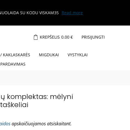
KREPŠELIS
0.00
€
PRISIJUNGTI
 / KAKLASKARĖS
MIGDUKAI
VYSTYKLAI
ŠPARDAVIMAS
ių komplektas: mėlyni
taškeliai
laidos
apskaičiuojamos atsiskaitant.