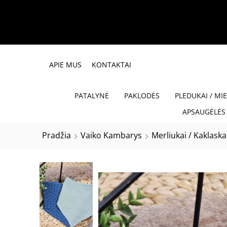
APIE MUS
KONTAKTAI
PATALYNĖ
PAKLODĖS
PLEDUKAI / MI
APSAUGĖLĖS 
Pradžia
Vaiko Kambarys
Merliukai / Kaklask