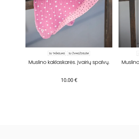
SU TAŠKELIAIS
SU ŽVAIGŽDELĖM
Muslino kaklaskarės. Įvairių spalvų.
Muslino
10.00
€