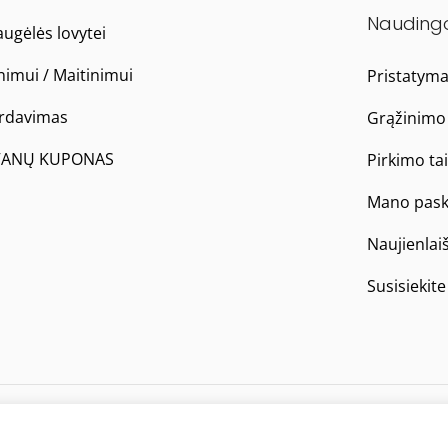
Nauding
ugėlės lovytei
nimui / Maitinimui
Pristatym
ardavimas
Grąžinimo 
ANŲ KUPONAS
Pirkimo ta
Mano pask
Naujienlai
Susisiekit