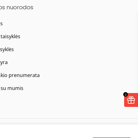
os nuorodos
as
taisyklės
isyklės
yra
škio prenumerata
e su mumis
0
Taisyklės
Privatumo politika