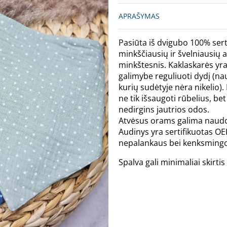
APRAŠYMAS
Pasiūta iš dvigubo 100% sert
minkščiausių ir švelniausių 
minkštesnis. Kaklaskarės y
galimybe reguliuoti dydį (na
kurių sudėtyje nėra nikelio).
ne tik išsaugoti rūbelius, bet 
nedirgins jautrios odos.
Atvėsus orams galima naudoti
Audinys yra sertifikuotas OE
nepalankaus bei kenksmingo
Spalva gali minimaliai skirt