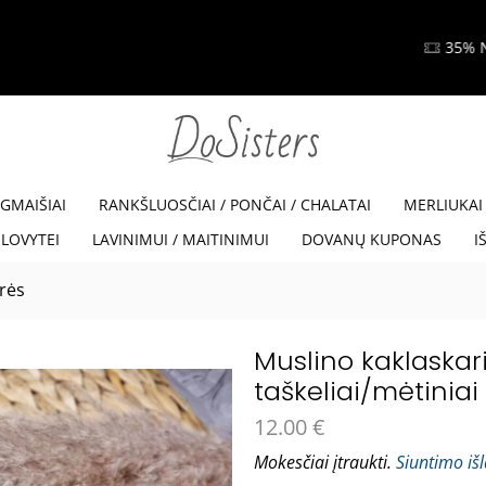
35% NUOLAIDA SU KODU VISKAM35
Read more
EGMAIŠIAI
RANKŠLUOSČIAI / PONČAI / CHALATAI
MERLIUKAI
LOVYTEI
LAVINIMUI / MAITINIMUI
DOVANŲ KUPONAS
I
arės
Muslino kaklaskar
taškeliai/mėtiniai 
12.00
€
Mokesčiai įtraukti.
Siuntimo iš