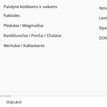
Patalynė kūdikiams ir vaikams
Apsa
Paklodės
Lavi
Pledukai / Miegmaišiai
Išp
Rankšluosčiai / Pončai / Chalatai
DOV
Merliukai / Kaklaskarės
© 2026
Slapukai