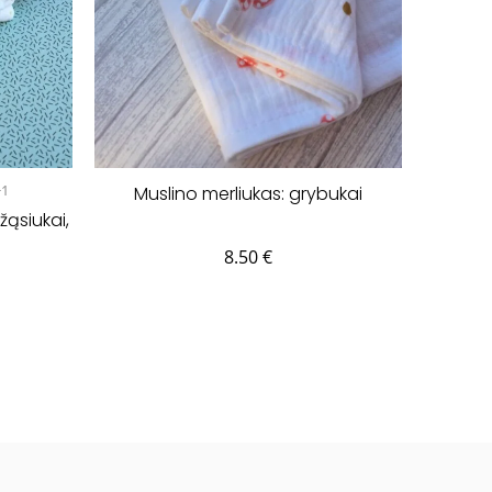
+1
Muslino merliukas: grybukai
žąsiukai,
8.50
€