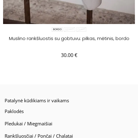
BORDO
MĖTINIS
PILKAS
Muslino rankšluostis su gobtuvu: pilkas, mėtinis, bordo
30.00
€
Patalynė kūdikiams ir vaikams
Paklodės
Pledukai / Miegmaišiai
Rankšluosčiai / Pončai / Chalatai