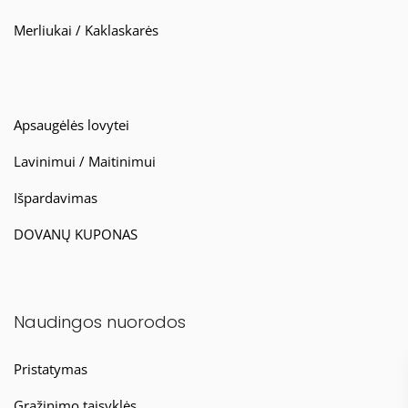
Merliukai / Kaklaskarės
Apsaugėlės lovytei
Lavinimui / Maitinimui
Išpardavimas
DOVANŲ KUPONAS
Naudingos nuorodos
Pristatymas
Grąžinimo taisyklės