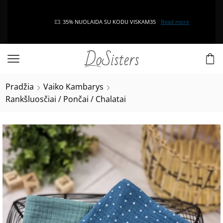
35% NUOLAIDA SU KODU VISKAM35
Read more
Pradžia
Vaiko Kambarys
Rankšluosčiai / Pončai / Chalatai