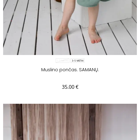
1-3 METAI
3-5 METAI
Muslino pončas. SAMANŲ.
35.00
€