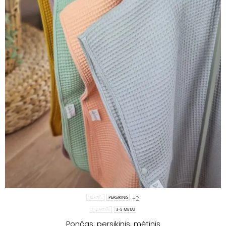
+2
MĖTINIS
PERSIKINIS
1-3 METAI
3-5 METAI
Pončas: persikinis, mėtinis