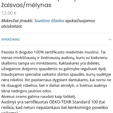
žalsvas/mėlynas
12.00
€
Mokesčiai įtraukti.
Siuntimo išlaidos
apskaičiuojamos
atsiskaitant.
APRAŠYMAS
Pasiūta iš dvigubo 100% sertifikuoto medvilnės muslino. Tai
vienas minkščiausių ir švelniausių audinių, kuris su kiekvienu
skalbimu tampa vis minkštesnis. Kaklaskarės yra didelės,
užsegamos dvejomis spaudėmis su galimybe reguliuoti dydį
(naudojamos specialiai vaikams skirtos spaudės, kurių sudėtyje
nėra nikelio). Itin pasitarnaus dygstant dantukams, kai norisi ne
tik išsaugoti rūbelius, bet ir dailiai atrodyti, o švelnus audinys
tikrai nedirgins jautrios odos.
Atvėsus orams galima naudoti kaip šalikėlį.
Audinys yra sertifikuotas OEKO-TEX® Standard 100 (tai
reiškia, kad neturi nepalankaus bei kenksmingo poveikio