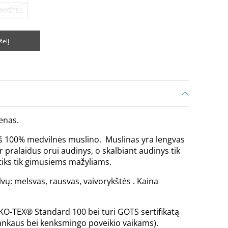
RYKŠTĖS
šelį
enas.
 iš 100% medvilnės muslino. Muslinas yra lengvas
r pralaidus orui audinys, o skalbiant audinys tik
 tiks tik gimusiems mažyliams.
alvų: melsvas, rausvas, vaivorykštės . Kaina
EKO-TEX® Standard 100 bei turi GOTS sertifikatą
alankaus bei kenksmingo poveikio vaikams).