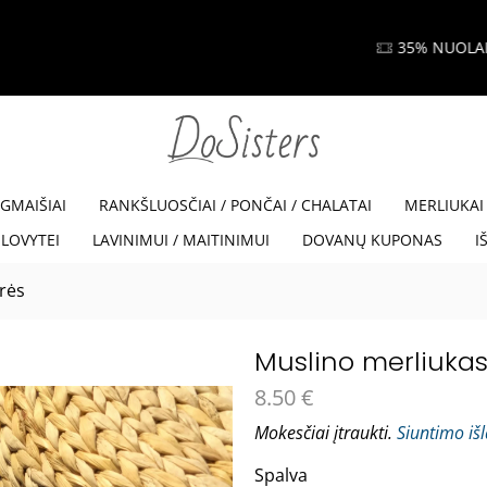
35% NUOLAIDA SU KODU VISKAM35
Read more
EGMAIŠIAI
RANKŠLUOSČIAI / PONČAI / CHALATAI
MERLIUKAI
LOVYTEI
LAVINIMUI / MAITINIMUI
DOVANŲ KUPONAS
I
arės
Muslino merliukas
8.50
€
Mokesčiai įtraukti.
Siuntimo iš
Spalva