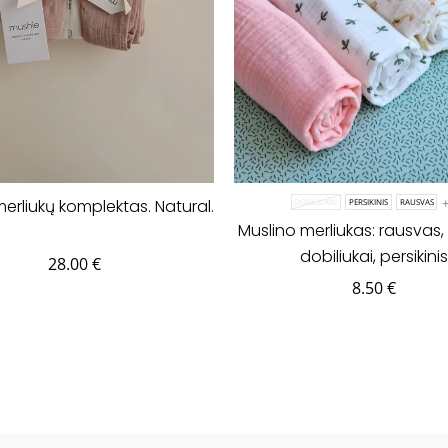
erliukų komplektas. Natural.
DOBILIUKAI
PERSIKINIS
RAUSVAS
Muslino merliukas: rausvas, 
dobiliukai, persikinis
28.00
€
8.50
€