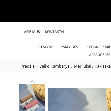
APIE MUS
KONTAKTAI
PATALYNĖ
PAKLODĖS
PLEDUKAI / MI
APSAUGĖLĖS 
Pradžia
Vaiko Kambarys
Merliukai / Kaklask