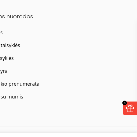
os nuorodos
as
taisyklės
isyklės
yra
škio prenumerata
e su mumis
0