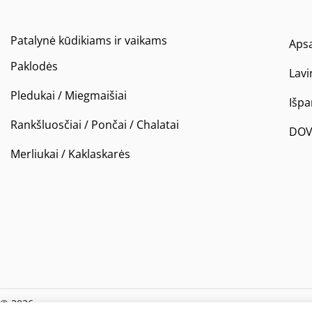
Patalynė kūdikiams ir vaikams
Apsa
Paklodės
Lavi
Pledukai / Miegmaišiai
Išp
Rankšluosčiai / Pončai / Chalatai
DOV
Merliukai / Kaklaskarės
© 2026