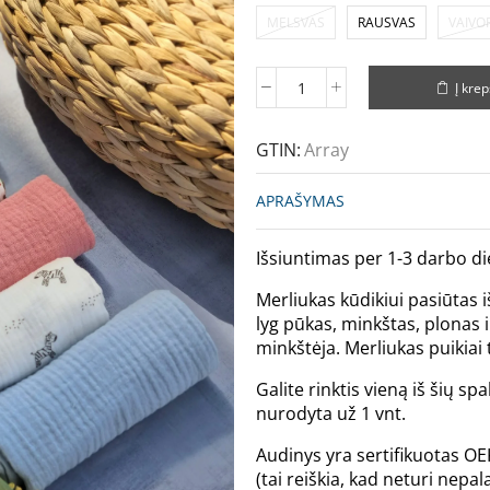
MELSVAS
RAUSVAS
VAIVO
Į krep
GTIN:
Array
APRAŠYMAS
Išsiuntimas per 1-3 darbo di
Merliukas kūdikiui pasiūtas
lyg pūkas, minkštas, plonas i
minkštėja. Merliukas puikiai
Galite rinktis vieną iš šių sp
nurodyta už 1 vnt.
Audinys yra sertifikuotas O
(tai reiškia, kad neturi nep