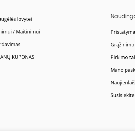
Nauding
ugėlės lovytei
nimui / Maitinimui
Pristatym
ardavimas
Grąžinimo 
ANŲ KUPONAS
Pirkimo ta
Mano pask
Naujienlai
Susisiekit