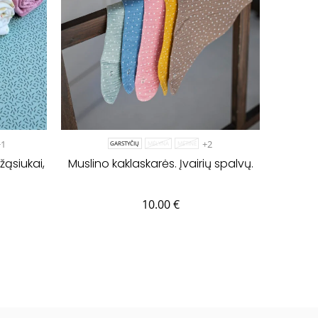
+1
+2
GARSTYČIŲ
MĖLYNA
MĖTINĖ
žąsiukai,
Muslino kaklaskarės. Įvairių spalvų.
10.00
€