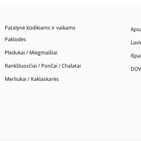
Patalynė kūdikiams ir vaikams
Apsa
Paklodės
Lavi
Pledukai / Miegmaišiai
Išp
Rankšluosčiai / Pončai / Chalatai
DOV
Merliukai / Kaklaskarės