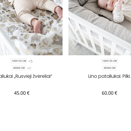
+5
100X135 CM
100X135 CM
+1
40X60 CM
40X60 CM
liukai „Rusvieji žvėreliai“
Lino pataliukai. Pilki.
45.00
€
60.00
€