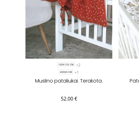
+2
100X135 CM
+1
40X60 CM
Muslino pataliukai. Terakota.
Pata
52.00
€