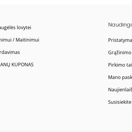
Nauding
ugėlės lovytei
nimui / Maitinimui
Pristatym
ardavimas
Grąžinimo 
ANŲ KUPONAS
Pirkimo ta
Mano pask
Naujienlai
Susisiekit