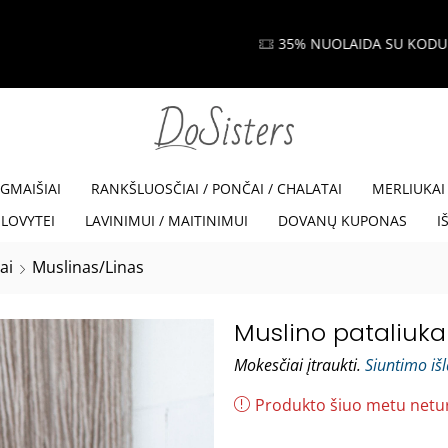
35% NUOLAIDA SU KODU VISKAM35
Read more
EGMAIŠIAI
RANKŠLUOSČIAI / PONČAI / CHALATAI
MERLIUKAI
LOVYTEI
LAVINIMUI / MAITINIMUI
DOVANŲ KUPONAS
I
ai
Muslinas/Linas
Muslino pataliukai
Mokesčiai įtraukti.
Siuntimo iš
Produkto šiuo metu netu