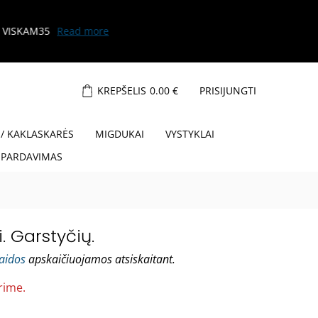
KREPŠELIS
0.00
€
PRISIJUNGTI
 / KAKLASKARĖS
MIGDUKAI
VYSTYKLAI
ŠPARDAVIMAS
. Garstyčių.
laidos
apskaičiuojamos atsiskaitant.
rime.