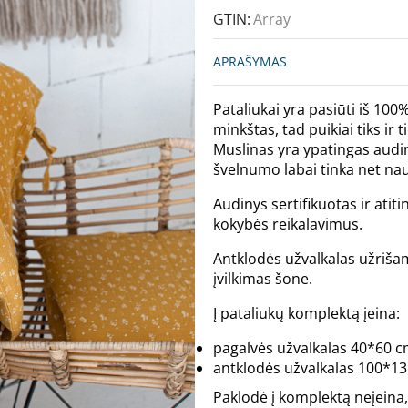
GTIN:
Array
APRAŠYMAS
Pataliukai yra pasiūti iš 10
minkštas, tad puikiai tiks ir
Muslinas yra ypatingas audin
švelnumo labai tinka net na
Audinys sertifikuotas ir atit
kokybės reikalavimus.
Antklodės užvalkalas užrišama
įvilkimas šone.
Į pataliukų komplektą įeina:
pagalvės užvalkalas 40*60 c
antklodės užvalkalas 100*13
Paklodė į komplektą neįeina,