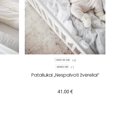
+4
100X135 CM
+1
40X60 CM
Pataliukai „Nespalvoti žvėreliai”
41.00
€