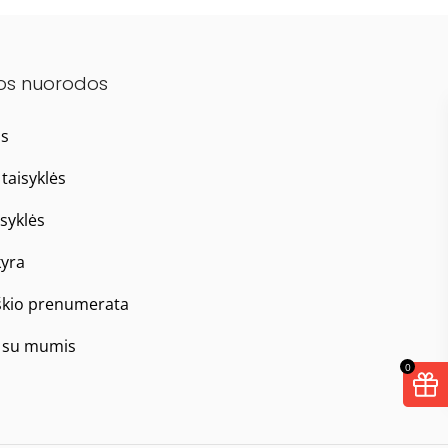
os nuorodos
as
taisyklės
isyklės
yra
škio prenumerata
e su mumis
0