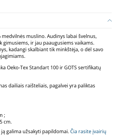
0% medvilnės muslino. Audinys labai švelnus,
 tik gimusiems, ir jau paaugusiems vaikams.
ys, kadangi skalbiant tik minkštėja, o dėl savo
ujagimiams.
inka Oeko-Tex Standart 100 ir GOTS sertifikatų
s dailiais raišteliais, pagalvei yra paliktas
m ;
5 cm.
 ją galima užsakyti papildomai.
Čia rasite įvairių