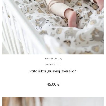
+5
100X135 CM
+1
40X60 CM
Pataliukai „Rusvieji žvėreliai“
45.00
€