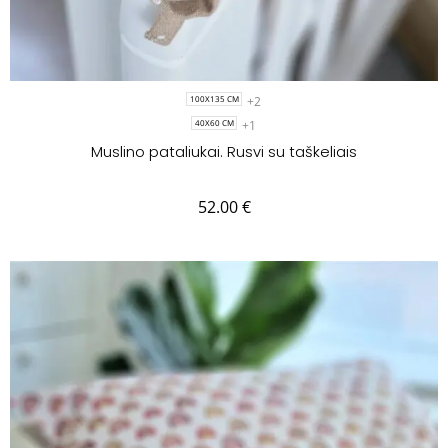
+2
100X135 CM
+1
40X60 CM
Muslino pataliukai. Rusvi su taškeliais
52.00
€