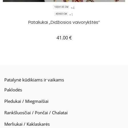
+4
100X135 CM
+1
40X60 CM
Pataliukai „Didžiosios vaivorykštės“
41.00
€
Patalynė kūdikiams ir vaikams
Paklodės
Pledukai / Miegmaišiai
Rankšluosčiai / Pončai / Chalatai
Merliukai / Kaklaskarės