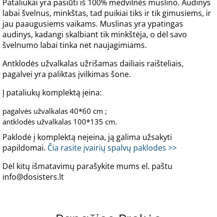
Pataliukai yra pasiūti iš 100% medvilnės muslino. Audinys
labai švelnus, minkštas, tad puikiai tiks ir tik gimusiems, ir
jau paaugusiems vaikams. Muslinas yra ypatingas
audinys, kadangi skalbiant tik minkštėja, o dėl savo
švelnumo labai tinka net naujagimiams.
Antklodės užvalkalas užrišamas dailiais raišteliais,
pagalvei yra paliktas įvilkimas šone.
Į pataliukų komplektą įeina:
pagalvės užvalkalas 40*60 cm ;
antklodės užvalkalas 100*135 cm.
Paklodė į komplektą neįeina, ją galima užsakyti
papildomai.
Čia rasite įvairių spalvų paklodes >>
Dėl kitų išmatavimų parašykite mums el. paštu
info@dosisters.lt