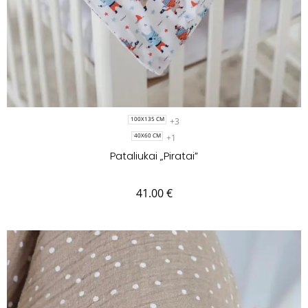
+3
100X135 CM
+1
40X60 CM
Pataliukai „Piratai”
41.00
€