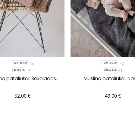
+2
+2
100X135 CM
100X135 CM
+1
+1
40X60 CM
40X60 CM
no pataliukai. Šokoladas.
Muslino pataliukai. Nak
52.00
€
49.00
€