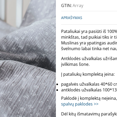
GTIN:
Array
APRAŠYMAS
Pataliukai yra pasiūti iš 10
minkštas, tad puikiai tiks ir
Muslinas yra ypatingas audin
švelnumo labai tinka net na
Antklodės užvalkalas užrišama
įvilkimas šone.
Į pataliukų komplektą įeina:
pagalvės užvalkalas 40*60 c
antklodės užvalkalas 100*13
Paklodė į komplektą neįeina,
spalvų paklodes >>
Dėl kitų išmatavimų parašyk