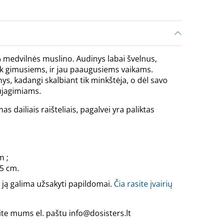
0% medvilnės muslino. Audinys labai švelnus,
 tik gimusiems, ir jau paaugusiems vaikams.
ys, kadangi skalbiant tik minkštėja, o dėl savo
ujagimiams.
s dailiais raišteliais, pagalvei yra paliktas
m ;
5 cm.
 ją galima užsakyti papildomai.
Čia rasite įvairių
ite mums el. paštu info@dosisters.lt