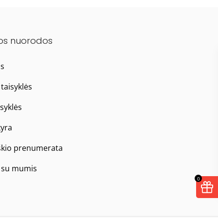
os nuorodos
as
taisyklės
isyklės
yra
škio prenumerata
e su mumis
0