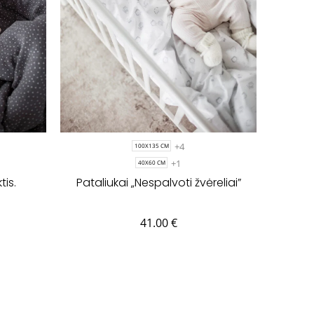
+4
100X135 CM
+1
40X60 CM
tis.
Pataliukai „Nespalvoti žvėreliai”
41.00
€