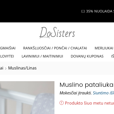
35% NUOLAIDA SU KODU VISKAM35
Read more
EGMAIŠIAI
RANKŠLUOSČIAI / PONČAI / CHALATAI
MERLIUKAI
LOVYTEI
LAVINIMUI / MAITINIMUI
DOVANŲ KUPONAS
I
ai
Muslinas/Linas
Muslino pataliukai.
Mokesčiai įtraukti.
Siuntimo iš
Produkto šiuo metu netu