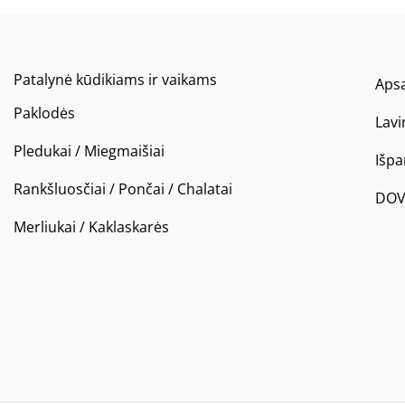
Patalynė kūdikiams ir vaikams
Apsa
Paklodės
Lavi
Pledukai / Miegmaišiai
Išp
Rankšluosčiai / Pončai / Chalatai
DOV
Merliukai / Kaklaskarės