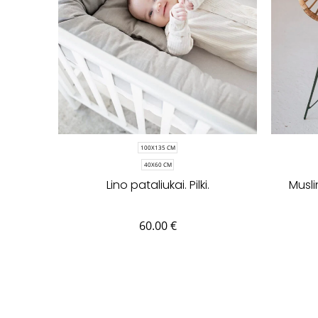
100X135 CM
40X60 CM
Lino pataliukai. Pilki.
Musli
60.00
€