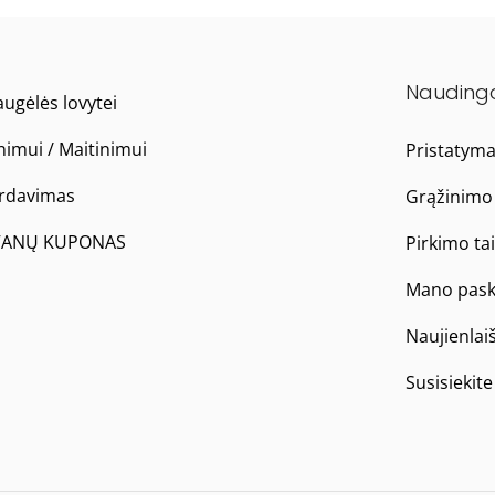
Nauding
ugėlės lovytei
nimui / Maitinimui
Pristatym
ardavimas
Grąžinimo 
ANŲ KUPONAS
Pirkimo ta
Mano pask
Naujienlai
Susisiekit