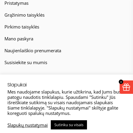
Pristatymas
Grąžinimo taisyklės
Pirkimo taisyklės
Mano paskyra
Naujienlaiškio prenumerata
Susisiekite su mumis
0
Slapukai
Mes naudojame slapukus, kurie užtikrina, kad Jums bus
patogu naudotis tinklalapiu. Spausdami "Sutinku" Jūs
išreiškiate sutikimą su visais naudojamais slapukais
© 2026
šiame tinklalapyje. "Slapukų nustatymai" skiltyje galite
koreguoti spalukų nustatymus.
Taisyklės
Privatumo politika
Slapukų nustatymai
Sutinku su visais