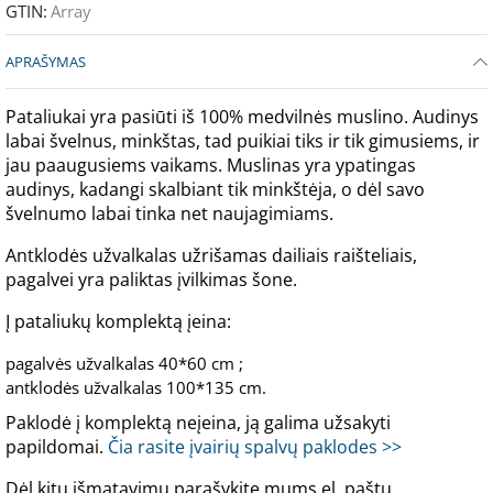
GTIN:
Array
APRAŠYMAS
Pataliukai yra pasiūti iš 100% medvilnės muslino. Audinys
labai švelnus, minkštas, tad puikiai tiks ir tik gimusiems, ir
jau paaugusiems vaikams. Muslinas yra ypatingas
audinys, kadangi skalbiant tik minkštėja, o dėl savo
švelnumo labai tinka net naujagimiams.
Antklodės užvalkalas užrišamas dailiais raišteliais,
pagalvei yra paliktas įvilkimas šone.
Į pataliukų komplektą įeina:
pagalvės užvalkalas 40*60 cm ;
antklodės užvalkalas 100*135 cm.
Paklodė į komplektą neįeina, ją galima užsakyti
papildomai.
Čia rasite įvairių spalvų paklodes >>
Dėl kitų išmatavimų parašykite mums el. paštu