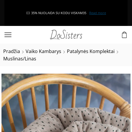
35% NUOLAIDA SU KODU VISKAM35
Read more
Pradžia
Vaiko Kambarys
Patalynės Komplektai
Muslinas/Linas