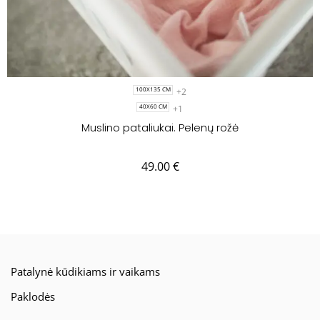
+2
100X135 CM
+1
40X60 CM
Muslino pataliukai. Pelenų rožė
49.00
€
Patalynė kūdikiams ir vaikams
Paklodės