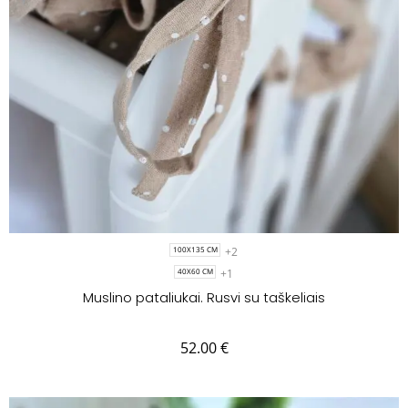
+2
100X135 CM
+1
40X60 CM
Muslino pataliukai. Rusvi su taškeliais
52.00
€