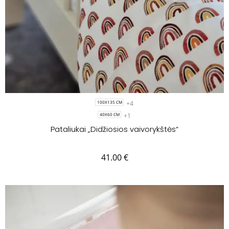
+4
100X135 CM
+1
40X60 CM
Pataliukai „Didžiosios vaivorykštės“
41.00
€