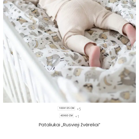
+5
100X135 CM
+1
40X60 CM
Pataliukai „Rusvieji žvėreliai“