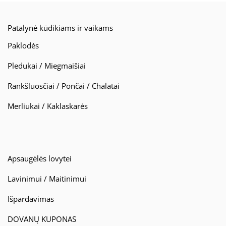
Patalynė kūdikiams ir vaikams
Paklodės
Pledukai / Miegmaišiai
Rankšluosčiai / Pončai / Chalatai
Merliukai / Kaklaskarės
Apsaugėlės lovytei
Lavinimui / Maitinimui
Išpardavimas
DOVANŲ KUPONAS