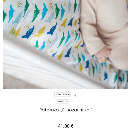
+4
100X135 CM
+1
40X60 CM
Pataliukai „Dinozauriukai”
41.00
€