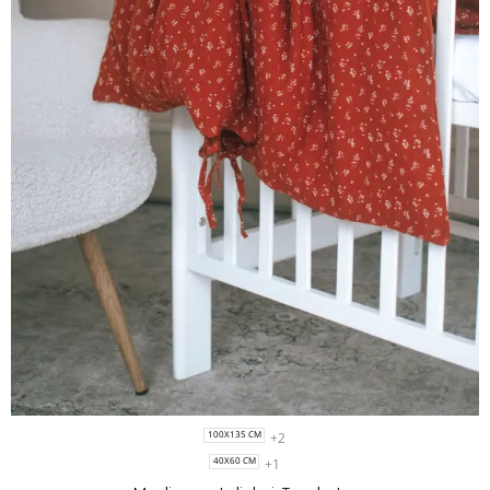
+2
100X135 CM
+1
40X60 CM