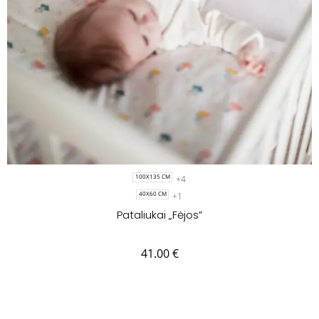
+4
100X135 CM
+1
40X60 CM
Pataliukai „Fėjos”
41.00
€