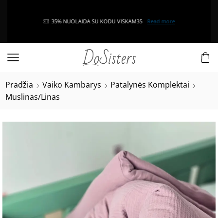
35% NUOLAIDA SU KODU VISKAM35
Read more
Pradžia
Vaiko Kambarys
Patalynės Komplektai
Muslinas/Linas