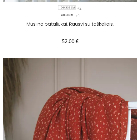
+2
100X135 CM
+1
40X60 CM
Muslino pataliukai. Rausvi su taškeliais.
52.00
€