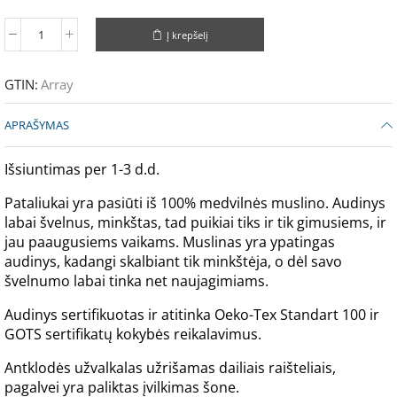
Į krepšelį
GTIN:
Array
APRAŠYMAS
Išsiuntimas per 1-3 d.d.
Pataliukai yra pasiūti iš 100% medvilnės muslino. Audinys
labai švelnus, minkštas, tad puikiai tiks ir tik gimusiems, ir
jau paaugusiems vaikams. Muslinas yra ypatingas
audinys, kadangi skalbiant tik minkštėja, o dėl savo
švelnumo labai tinka net naujagimiams.
Audinys sertifikuotas ir atitinka Oeko-Tex Standart 100 ir
GOTS sertifikatų kokybės reikalavimus.
Antklodės užvalkalas užrišamas dailiais raišteliais,
pagalvei yra paliktas įvilkimas šone.