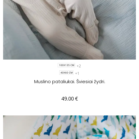
+2
100X135 CM
+1
40X60 CM
Muslino pataliukai. Šviesiai žydri.
49.00
€