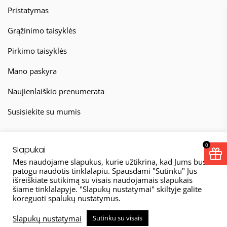
Pristatymas
Grąžinimo taisyklės
Pirkimo taisyklės
Mano paskyra
Naujienlaiškio prenumerata
Susisiekite su mumis
0
Slapukai
Mes naudojame slapukus, kurie užtikrina, kad Jums bus
patogu naudotis tinklalapiu. Spausdami "Sutinku" Jūs
išreiškiate sutikimą su visais naudojamais slapukais
© 2026
šiame tinklalapyje. "Slapukų nustatymai" skiltyje galite
koreguoti spalukų nustatymus.
Taisyklės
Privatumo politika
Slapukų nustatymai
Sutinku su visais