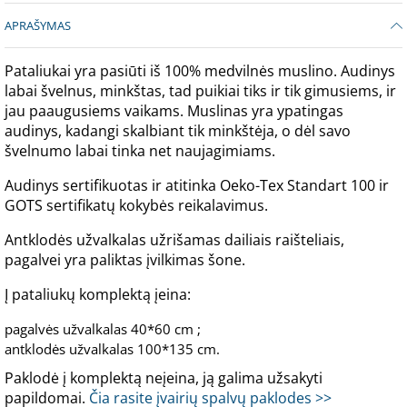
APRAŠYMAS
Pataliukai yra pasiūti iš 100% medvilnės muslino. Audinys
labai švelnus, minkštas, tad puikiai tiks ir tik gimusiems, ir
jau paaugusiems vaikams. Muslinas yra ypatingas
audinys, kadangi skalbiant tik minkštėja, o dėl savo
švelnumo labai tinka net naujagimiams.
Audinys sertifikuotas ir atitinka Oeko-Tex Standart 100 ir
GOTS sertifikatų kokybės reikalavimus.
Antklodės užvalkalas užrišamas dailiais raišteliais,
pagalvei yra paliktas įvilkimas šone.
Į pataliukų komplektą įeina:
pagalvės užvalkalas 40*60 cm ;
antklodės užvalkalas 100*135 cm.
Paklodė į komplektą neįeina, ją galima užsakyti
papildomai.
Čia rasite įvairių spalvų paklodes >>