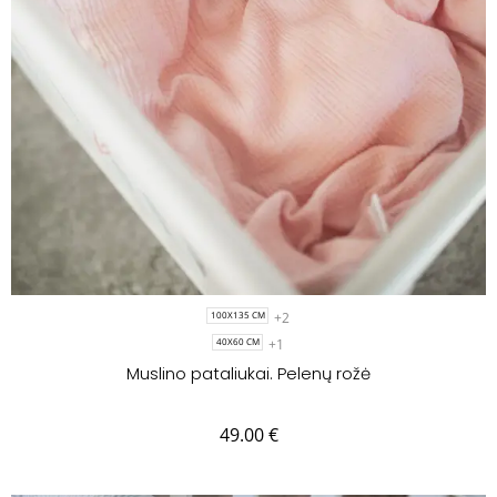
+2
100X135 CM
+1
40X60 CM
Muslino pataliukai. Pelenų rožė
49.00
€