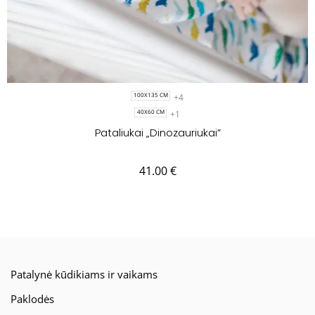
+4
100X135 CM
+1
40X60 CM
Pataliukai „Dinozauriukai”
41.00
€
Patalynė kūdikiams ir vaikams
Paklodės