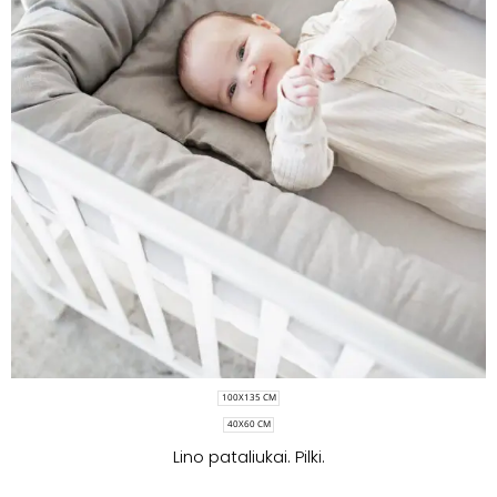
100X135 CM
40X60 CM
Lino pataliukai. Pilki.