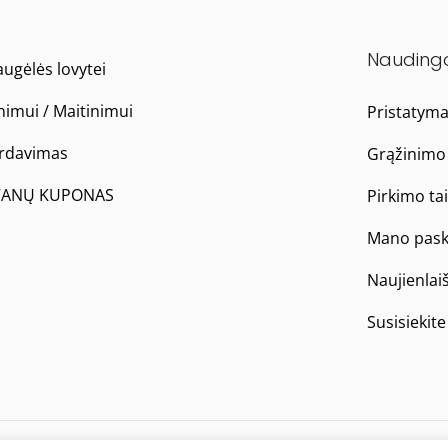
Nauding
ugėlės lovytei
nimui / Maitinimui
Pristatym
ardavimas
Grąžinimo 
ANŲ KUPONAS
Pirkimo ta
Mano pask
Naujienlai
Susisiekit