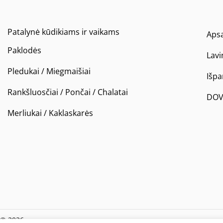
Patalynė kūdikiams ir vaikams
Apsa
Paklodės
Lavi
Pledukai / Miegmaišiai
Išp
Rankšluosčiai / Pončai / Chalatai
DOV
Merliukai / Kaklaskarės
© 2026