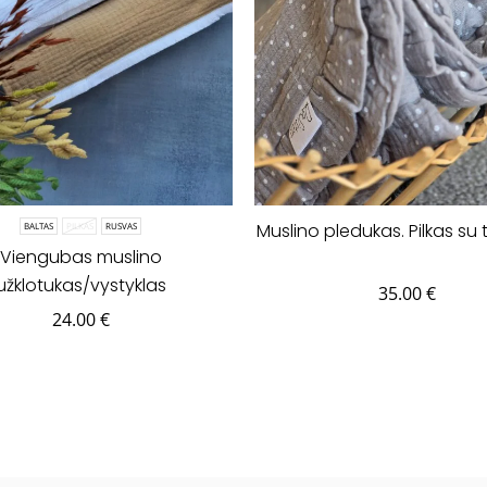
Muslino pledukas. Pilkas su t
BALTAS
PILKAS
RUSVAS
Viengubas muslino
užklotukas/vystyklas
35.00
€
24.00
€