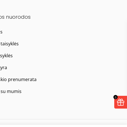
os nuorodos
as
taisyklės
isyklės
yra
škio prenumerata
e su mumis
0