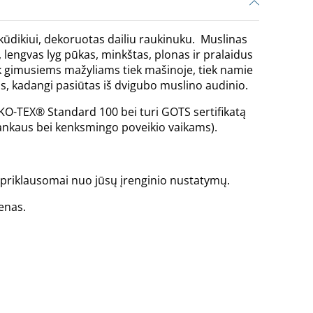
ūdikiui, dekoruotas dailiu raukinuku. Muslinas
lengvas lyg pūkas, minkštas, plonas ir pralaidus
tik gimusiems mažyliams tiek mašinoje, tiek namie
as, kadangi pasiūtas iš dvigubo muslino audinio.
EKO-TEX® Standard 100 bei turi GOTS sertifikatą
alankaus bei kenksmingo poveikio vaikams).
is priklausomai nuo jūsų įrenginio nustatymų.
enas.