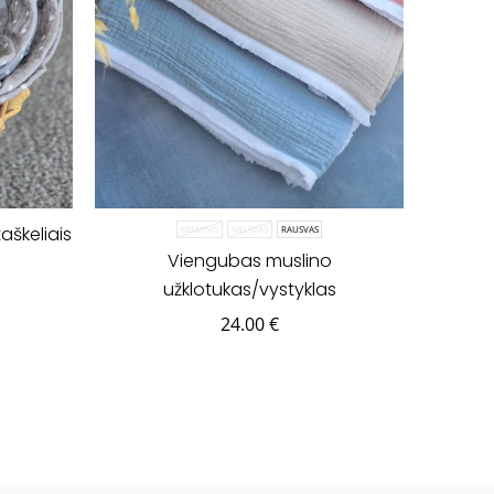
aškeliais
KREMINIS
MELSVAS
RAUSVAS
Viengubas muslino
užklotukas/vystyklas
24.00
€