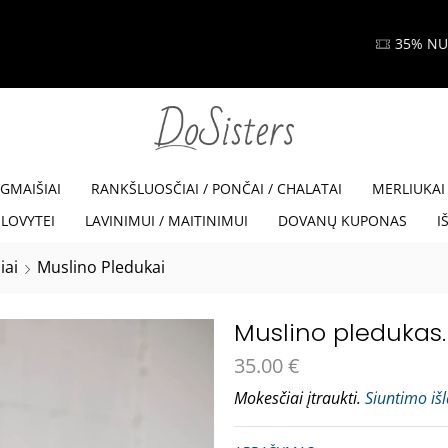
35% NUOLAIDA SU KODU VISKAM35
Read more
EGMAIŠIAI
RANKŠLUOSČIAI / PONČAI / CHALATAI
MERLIUKAI
LOVYTEI
LAVINIMUI / MAITINIMUI
DOVANŲ KUPONAS
I
iai
Muslino Pledukai
Muslino pledukas. 
35.00
€
Mokesčiai įtraukti.
Siuntimo iš