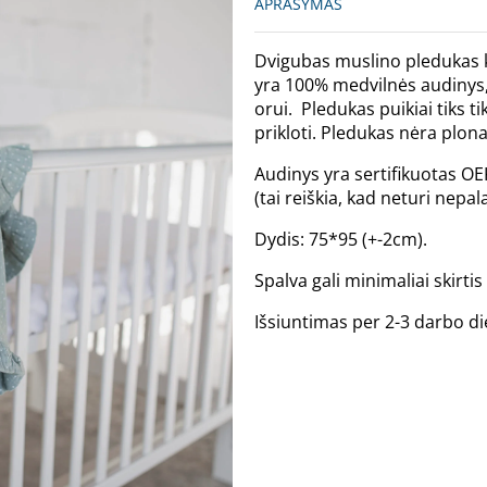
APRAŠYMAS
Dvigubas muslino pledukas k
yra 100% medvilnės audinys, 
orui. Pledukas puikiai tiks 
prikloti. Pledukas nėra plon
Audinys yra sertifikuotas O
(tai reiškia, kad neturi nep
Dydis: 75*95 (+-2cm).
Spalva gali minimaliai skirt
Išsiuntimas per 2-3 darbo di