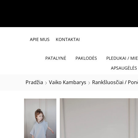
APIE MUS
KONTAKTAI
PATALYNĖ
PAKLODĖS
PLEDUKAI / MI
APSAUGĖLĖS 
Pradžia
Vaiko Kambarys
Rankšluosčiai / Ponč