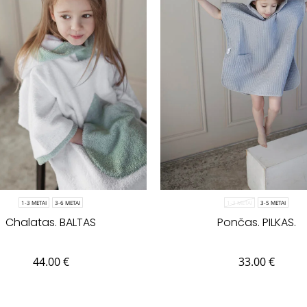
1-3 METAI
3-6 METAI
1-3 METAI
3-5 METAI
Chalatas. BALTAS
Pončas. PILKAS.
44.00
€
33.00
€