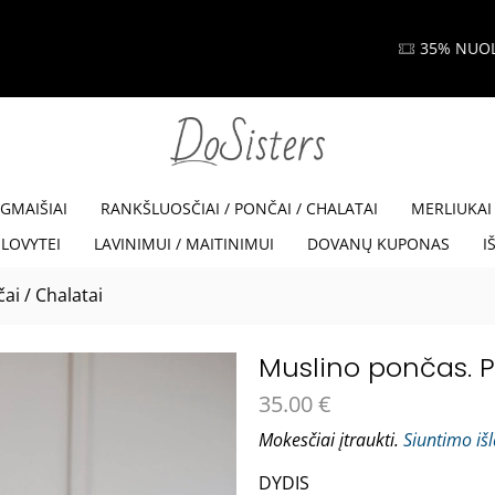
35% NUOLAIDA SU KODU VISKAM35
Read more
EGMAIŠIAI
RANKŠLUOSČIAI / PONČAI / CHALATAI
MERLIUKAI
LOVYTEI
LAVINIMUI / MAITINIMUI
DOVANŲ KUPONAS
I
ai / Chalatai
Muslino pončas. P
35.00
€
Mokesčiai įtraukti.
Siuntimo iš
DYDIS