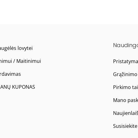
Nauding
ugėlės lovytei
nimui / Maitinimui
Pristatym
ardavimas
Grąžinimo 
ANŲ KUPONAS
Pirkimo ta
Mano pask
Naujienlai
Susisiekit