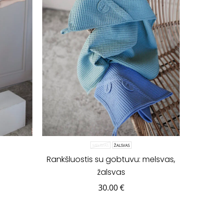
MELSVAS
ŽALSVAS
Rankšluostis su gobtuvu: melsvas,
žalsvas
30.00
€