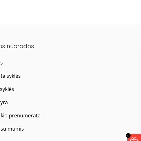
os nuorodos
as
taisyklės
isyklės
yra
škio prenumerata
e su mumis
0