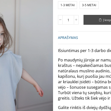
1-3 METAI
3-5 METAI
Į krep
APRAŠYMAS
Išsiuntimas per 1-3 darbo di
Po maudynių jūroje ar namuos
kraštus – nepakeičiamas bus 
natūralaus muslino audinio, 
kapišonu, kurį puošia jau mū
ar kriauklei įsidėti – būtin
vėjo – šonuose susegamas sp
Turbūt viena tų savybių, kur
greitis. Užteks tik šiek vėjo i
Galite rinktis iš dviejų dyd