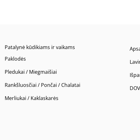
Patalynė kūdikiams ir vaikams
Apsa
Paklodės
Lavi
Pledukai / Miegmaišiai
Išp
Rankšluosčiai / Pončai / Chalatai
DOV
Merliukai / Kaklaskarės