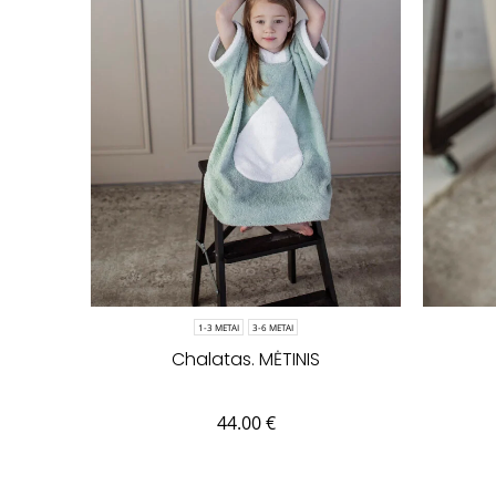
1-3 METAI
3-6 METAI
Chalatas. MĖTINIS
44.00
€