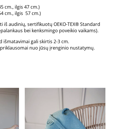
5 cm., ilgis 47 cm.)
4 cm., ilgis 57 cm.)
ti iš audinių, sertifikuotų OEKO-TEX® Standard
 nepalankaus bei kenksmingo poveikio vaikams).
 išmatavimai gali skirtis 2-3 cm.
is priklausomai nuo jūsų įrenginio nustatymų.