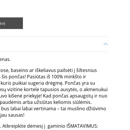
šelį
enas.
e, baseino ar iškeliavus pailsėti į šiltesnius
šis pončas! Pasiūtas iš 100% minkšto ir
kuris puikiai sugeria drėgmę. Pončas yra su
sų vizitine kortele tapusios ausytės, o akmenukui
a buvo kišenė priekyje! Kad pončas apsaugotų ir nuo
audėmis arba užsiūtas keliomis siūlėmis.
i bus labai labai vertinama – tai muslino džiūvimo
r jau sausas!
žių. Atkreipkite dėmesį į gaminio IŠMATAVIMUS: