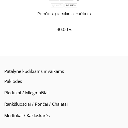
1-3 METAI
3-5 METAI
Pončas: persikinis, mėtinis
30.00
€
Patalynė kūdikiams ir vaikams
Paklodės
Pledukai / Miegmaišiai
Rankšluosčiai / Pončai / Chalatai
Merliukai / Kaklaskarės