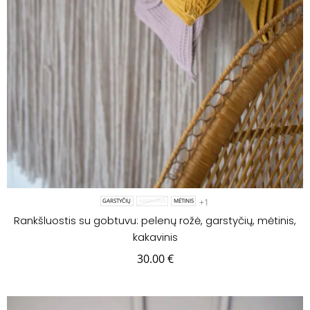
+1
GARSTYČIŲ
KAKAVINIS
MĖTINIS
Rankšluostis su gobtuvu: pelenų rožė, garstyčių, mėtinis,
kakavinis
30.00
€