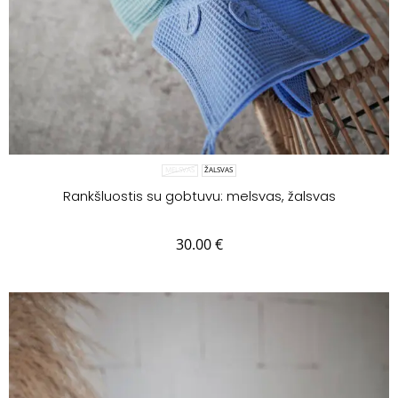
MELSVAS
ŽALSVAS
Rankšluostis su gobtuvu: melsvas, žalsvas
30.00
€