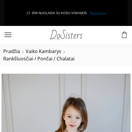
35% NUOLAIDA SU KODU VISKAM35
Read more
Pradžia
Vaiko Kambarys
Rankšluosčiai / Pončai / Chalatai