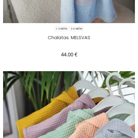
1-3 METAI
3-6 METAI
Chalatas. MELSVAS
44.00
€