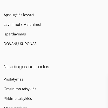
Apsaugėlės lovytei
Lavinimui / Maitinimui
Išpardavimas
DOVANŲ KUPONAS
Naudingos nuorodos
Pristatymas
Grąžinimo taisyklės
Pirkimo taisyklės
Mano paskyra