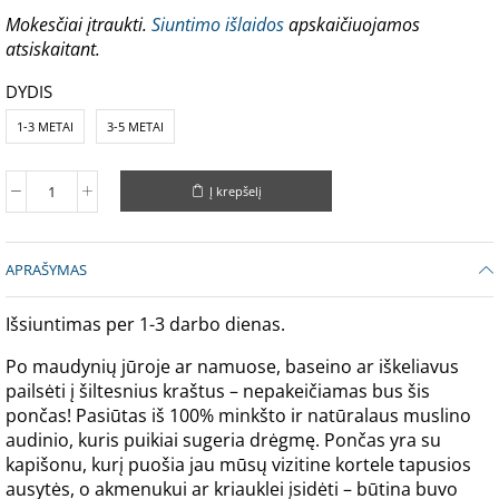
Mokesčiai įtraukti.
Siuntimo išlaidos
apskaičiuojamos
atsiskaitant.
DYDIS
1-3 METAI
3-5 METAI
Į krepšelį
APRAŠYMAS
Išsiuntimas per 1-3 darbo dienas.
Po maudynių jūroje ar namuose, baseino ar iškeliavus
pailsėti į šiltesnius kraštus – nepakeičiamas bus šis
pončas! Pasiūtas iš 100% minkšto ir natūralaus muslino
audinio, kuris puikiai sugeria drėgmę. Pončas yra su
kapišonu, kurį puošia jau mūsų vizitine kortele tapusios
ausytės, o akmenukui ar kriauklei įsidėti – būtina buvo