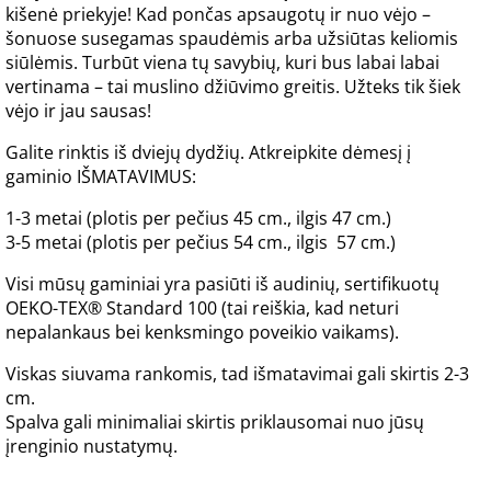
kišenė priekyje! Kad pončas apsaugotų ir nuo vėjo –
šonuose susegamas spaudėmis arba užsiūtas keliomis
siūlėmis. Turbūt viena tų savybių, kuri bus labai labai
vertinama – tai muslino džiūvimo greitis. Užteks tik šiek
vėjo ir jau sausas!
Galite rinktis iš dviejų dydžių. Atkreipkite dėmesį į
gaminio IŠMATAVIMUS:
1-3 metai (plotis per pečius 45 cm., ilgis 47 cm.)
3-5 metai (plotis per pečius 54 cm., ilgis 57 cm.)
Visi mūsų gaminiai yra pasiūti iš audinių, sertifikuotų
OEKO-TEX® Standard 100 (tai reiškia, kad neturi
nepalankaus bei kenksmingo poveikio vaikams).
Viskas siuvama rankomis, tad išmatavimai gali skirtis 2-3
cm.
Spalva gali minimaliai skirtis priklausomai nuo jūsų
įrenginio nustatymų.