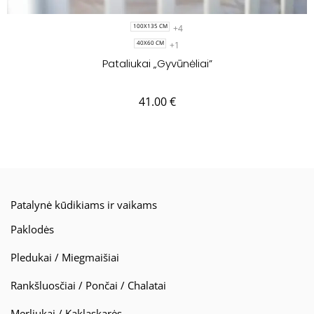
+4
100X135 CM
+1
40X60 CM
Pataliukai „Gyvūnėliai”
41.00
€
Patalynė kūdikiams ir vaikams
Paklodės
Pledukai / Miegmaišiai
Rankšluosčiai / Pončai / Chalatai
Merliukai / Kaklaskarės