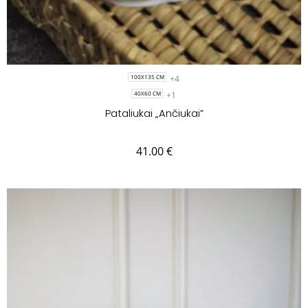
+4
100X135 CM
+1
40X60 CM
Pataliukai „Ančiukai”
41.00
€