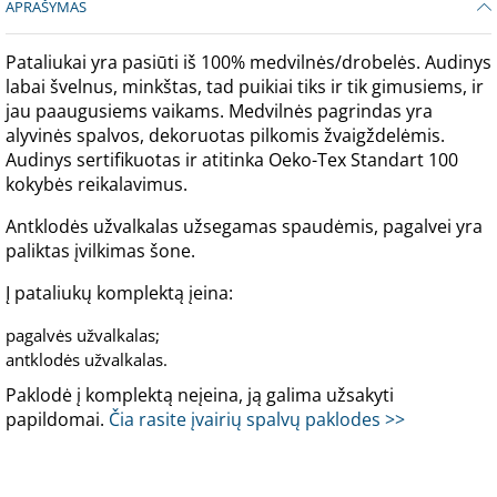
APRAŠYMAS
Pataliukai yra pasiūti iš 100% medvilnės/drobelės. Audinys
labai švelnus, minkštas, tad puikiai tiks ir tik gimusiems, ir
jau paaugusiems vaikams. Medvilnės pagrindas yra
alyvinės spalvos, dekoruotas pilkomis žvaigždelėmis.
Audinys sertifikuotas ir atitinka Oeko-Tex Standart 100
kokybės reikalavimus.
Antklodės užvalkalas užsegamas spaudėmis, pagalvei yra
paliktas įvilkimas šone.
Į pataliukų komplektą įeina:
pagalvės užvalkalas;
antklodės užvalkalas.
Paklodė į komplektą neįeina, ją galima užsakyti
papildomai.
Čia rasite įvairių spalvų paklodes >>