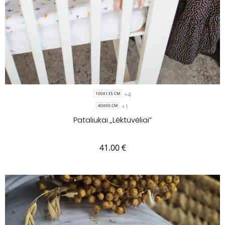
+4
100X135 CM
+1
40X60 CM
Pataliukai „Lėktuvėliai”
41.00
€