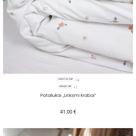
+4
100X135 CM
+1
40X60 CM
Pataliukai „Linksmi krabai”
41.00
€