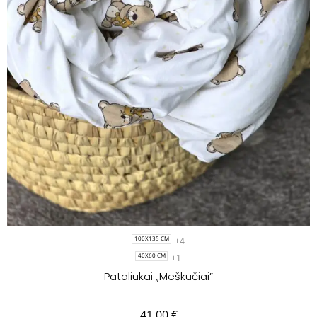
+4
100X135 CM
+1
40X60 CM
Pataliukai „Meškučiai”
41.00
€