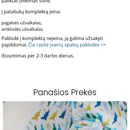
paliktas įvilkimas šone.
Į pataliukų komplektą įeina:
pagalvės užvalkalas;
antklodės užvalkalas.
Paklodė į komplektą neįeina, ją galima užsakyti
papildomai.
Čia rasite įvairių spalvų paklodes >>
Išsiuntimas per 2-3 darbo dienas.
Panašios Prekės