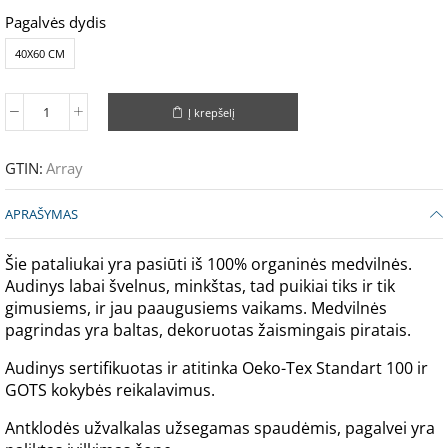
Pagalvės dydis
40X60 CM
Į krepšelį
GTIN:
Array
APRAŠYMAS
Šie pataliukai yra pasiūti iš 100% organinės medvilnės.
Audinys labai švelnus, minkštas, tad puikiai tiks ir tik
gimusiems, ir jau paaugusiems vaikams. Medvilnės
pagrindas yra baltas, dekoruotas žaismingais piratais.
Audinys sertifikuotas ir atitinka Oeko-Tex Standart 100 ir
GOTS kokybės reikalavimus.
Antklodės užvalkalas užsegamas spaudėmis, pagalvei yra