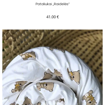
Pataliukai „Raidelės”
41.00
€