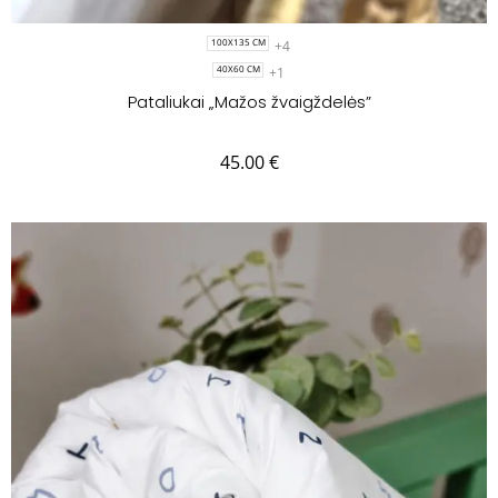
+4
100X135 CM
+1
40X60 CM
Pataliukai „Mažos žvaigždelės”
45.00
€