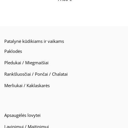
Patalynė kūdikiams ir vaikams
Paklodės
Pledukai / Miegmaišiai
Rankšluosčiai / Pončai / Chalatai
Merliukai / Kaklaskarės
Apsaugėlės lovytei
Lavinimui / Maitinimui