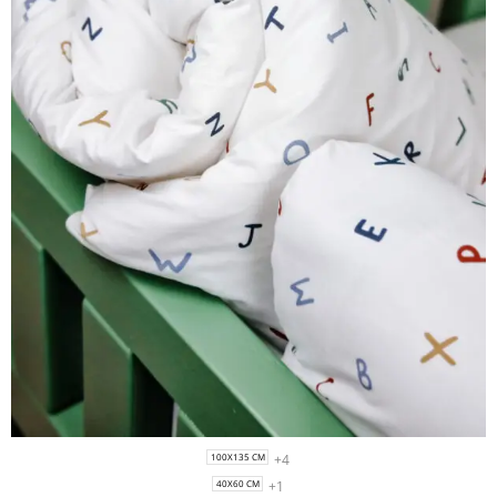
+4
100X135 CM
+1
40X60 CM