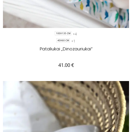
+4
100X135 CM
+1
40X60 CM
Pataliukai „Dinozauriukai”
41.00
€