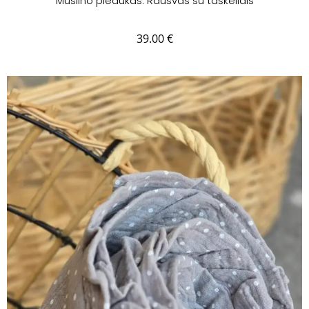
Muslino pledukas. Rausvas su taškeliais
39.00
€