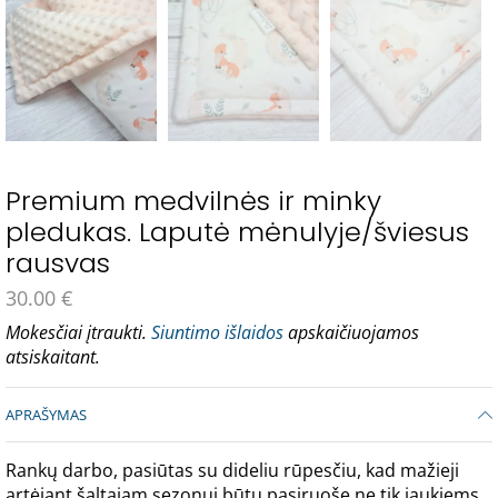
Premium medvilnės ir minky
pledukas. Laputė mėnulyje/šviesus
rausvas
30.00
€
Mokesčiai įtraukti.
Siuntimo išlaidos
apskaičiuojamos
atsiskaitant.
APRAŠYMAS
Rankų darbo, pasiūtas su dideliu rūpesčiu, kad mažieji
artėjant šaltajam sezonui būtų pasiruošę ne tik jaukiems