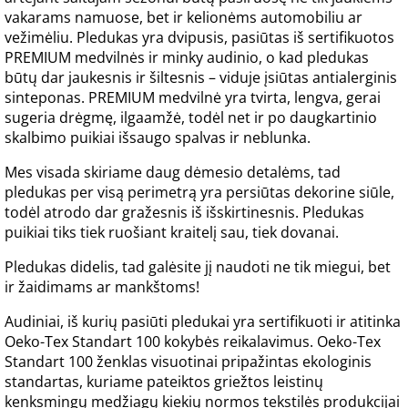
vakarams namuose, bet ir kelionėms automobiliu ar
vežimėliu. Pledukas yra dvipusis, pasiūtas iš sertifikuotos
PREMIUM medvilnės ir minky audinio, o kad pledukas
būtų dar jaukesnis ir šiltesnis – viduje įsiūtas antialerginis
sinteponas. PREMIUM medvilnė yra tvirta, lengva, gerai
sugeria drėgmę, ilgaamžė, todėl net ir po daugkartinio
skalbimo puikiai išsaugo spalvas ir neblunka.
Mes visada skiriame daug dėmesio detalėms, tad
pledukas per visą perimetrą yra persiūtas dekorine siūle,
todėl atrodo dar gražesnis iš išskirtinesnis. Pledukas
puikiai tiks tiek ruošiant kraitelį sau, tiek dovanai.
Pledukas didelis, tad galėsite jį naudoti ne tik miegui, bet
ir žaidimams ar mankštoms!
Audiniai, iš kurių pasiūti pledukai yra sertifikuoti ir atitinka
Oeko-Tex Standart 100 kokybės reikalavimus. Oeko-Tex
Standart 100 ženklas visuotinai pripažintas ekologinis
standartas, kuriame pateiktos griežtos leistinų
kenksmingų medžiagų kiekių normos tekstilės produkcijai