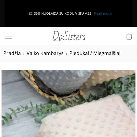
35% NUOLAIDA SU KODU VISKAM35
Read more
Pradžia
Vaiko Kambarys
Pledukai / Miegmaišiai