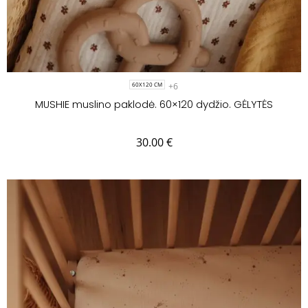
+6
60X120 CM
MUSHIE muslino paklodė. 60×120 dydžio. GĖLYTĖS
30.00
€