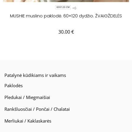
+6
60X120 CM
MUSHIE muslino paklodė. 60×120 dydžio. ŽVAIGŽDELĖS
30.00
€
Patalynė kūdikiams ir vaikams
Paklodės
Pledukai / Miegmaišiai
Rankšluosčiai / Pončai / Chalatai
Merliukai / Kaklaskarės