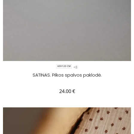
+8
60X120 CM
SATINAS. Pilkos spalvos paklodė.
24.00
€