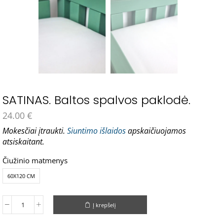
SATINAS. Baltos spalvos paklodė.
24.00
€
Mokesčiai įtraukti.
Siuntimo išlaidos
apskaičiuojamos
atsiskaitant.
Čiužinio matmenys
60X120 CM
Į krepšelį