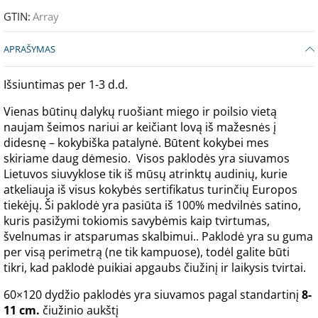
GTIN:
Array
APRAŠYMAS
Išsiuntimas per 1-3 d.d.
Vienas būtinų dalykų ruošiant miego ir poilsio vietą
naujam šeimos nariui ar keičiant lovą iš mažesnės į
didesnę – kokybiška patalynė. Būtent kokybei mes
skiriame daug dėmesio. Visos paklodės yra siuvamos
Lietuvos siuvyklose tik iš mūsų atrinktų audinių, kurie
atkeliauja iš visus kokybės sertifikatus turinčių Europos
tiekėjų. Ši paklodė yra pasiūta iš 100% medvilnės satino,
kuris pasižymi tokiomis savybėmis kaip tvirtumas,
švelnumas ir atsparumas skalbimui.. Paklodė yra su guma
per visą perimetrą (ne tik kampuose), todėl galite būti
tikri, kad paklodė puikiai apgaubs čiužinį ir laikysis tvirtai.
60×120 dydžio paklodės yra siuvamos pagal standartinį
8-
11 cm.
čiužinio aukštį