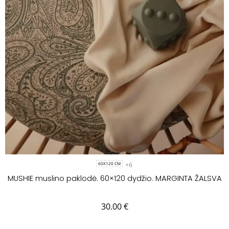
+6
60X120 CM
MUSHIE muslino paklodė. 60×120 dydžio. MARGINTA ŽALSVA
30.00
€