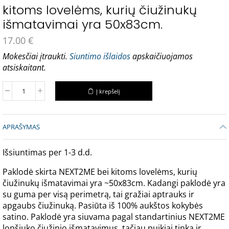
kitoms lovelėms, kurių čiužinukų
išmatavimai yra 50x83cm.
17.00
€
Mokesčiai įtraukti.
Siuntimo išlaidos
apskaičiuojamos
atsiskaitant.
Į krepšelį
APRAŠYMAS
Išsiuntimas per 1-3 d.d.
Paklodė skirta NEXT2ME bei kitoms lovelėms, kurių
čiužinukų išmatavimai yra ~50x83cm. Kadangi paklodė yra
su guma per visą perimetrą, tai gražiai aptrauks ir
apgaubs čiužinuką. Pasiūta iš 100% aukštos kokybės
satino. Paklodė yra siuvama pagal standartinius NEXT2ME
lopšiuko čiužinio išmatavimus, tačiau puikiai tinka ir