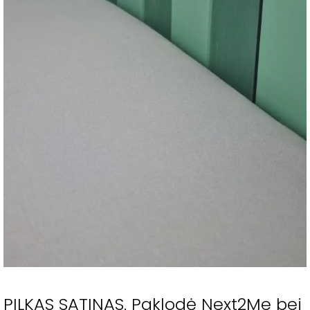
PILKAS SATINAS. Paklodė Next2Me bei