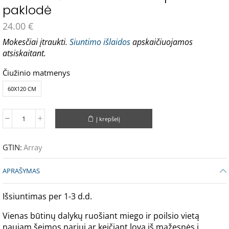
paklodė
24.00
€
Mokesčiai įtraukti.
Siuntimo išlaidos
apskaičiuojamos
atsiskaitant.
Čiužinio matmenys
60X120 CM
Į krepšelį
GTIN:
Array
APRAŠYMAS
Išsiuntimas per 1-3 d.d.
Vienas būtinų dalykų ruošiant miego ir poilsio vietą
naujam šeimos nariui ar keičiant lovą iš mažesnės į