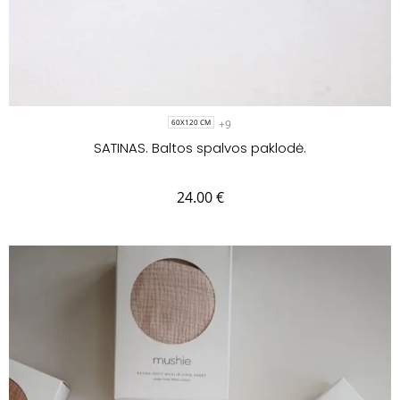
+9
60X120 CM
SATINAS. Baltos spalvos paklodė.
24.00
€