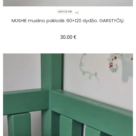
+6
60X120 CM
MUSHIE muslino paklodė. 60×120 dydžio. GARSTYČIŲ.
30.00
€