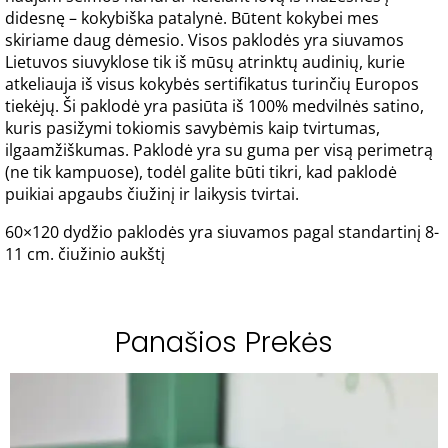
didesnę – kokybiška patalynė. Būtent kokybei mes
skiriame daug dėmesio. Visos paklodės yra siuvamos
Lietuvos siuvyklose tik iš mūsų atrinktų audinių, kurie
atkeliauja iš visus kokybės sertifikatus turinčių Europos
tiekėjų. Ši paklodė yra pasiūta iš 100% medvilnės satino,
kuris pasižymi tokiomis savybėmis kaip tvirtumas,
ilgaamžiškumas. Paklodė yra su guma per visą perimetrą
(ne tik kampuose), todėl galite būti tikri, kad paklodė
puikiai apgaubs čiužinį ir laikysis tvirtai.
60×120 dydžio paklodės yra siuvamos pagal standartinį 8-
11 cm. čiužinio aukštį
Panašios Prekės