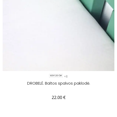
+8
60X120 CM
DROBELĖ. Baltos spalvos paklodė.
22.00
€