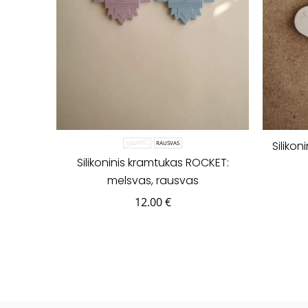
Siliko
MELSVAS
RAUSVAS
Silikoninis kramtukas ROCKET:
melsvas, rausvas
12.00
€