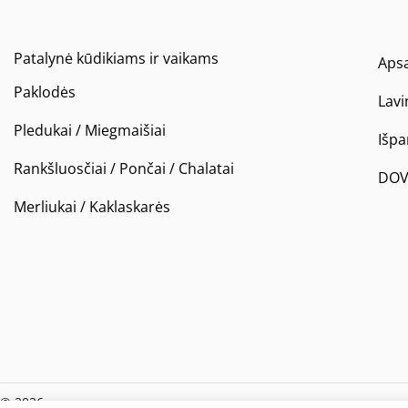
Patalynė kūdikiams ir vaikams
Apsa
Paklodės
Lavi
Pledukai / Miegmaišiai
Išp
Rankšluosčiai / Pončai / Chalatai
DOV
Merliukai / Kaklaskarės
© 2026