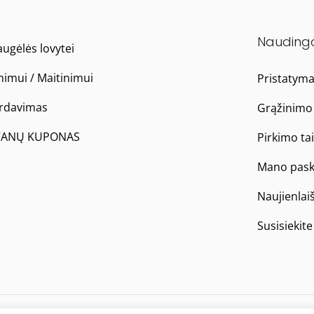
Nauding
ugėlės lovytei
nimui / Maitinimui
Pristatym
ardavimas
Grąžinimo 
ANŲ KUPONAS
Pirkimo ta
Mano pask
Naujienlai
Susisiekit