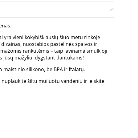
enas.
i yra vieni kokybiškiausių šiuo metu rinkoje
 dizainas, nuostabios pastelinės spalvos ir
mažomis rankutėmis – taip lavinama smulkioji
s Jūsų mažyliui dygstant dantukams!
maistinio silikono, be BPA ir ftalatų.
, nuplaukite šiltu muiluotu vandeniu ir leiskite