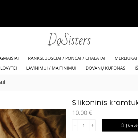
35% NUOLAIDA SU KODU VISKAM35
Read m
EGMAIŠIAI
RANKŠLUOSČIAI / PONČAI / CHALATAI
MERLIUKAI
LOVYTEI
LAVINIMUI / MAITINIMUI
DOVANŲ KUPONAS
I
mui
Silikoninis kramt
10.00
€
Į krepš