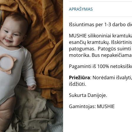
APRAŠYMAS
Išsiuntimas per 1-3 darbo di
MUSHIE silikoniniai kramtuka
esančių kramtukų. Išskirtinis
patogumas. Patogūs suimti 
motorika. Bus nepakeičiama
Pagaminti iš 100% netoksiško 
Priežiūra
: Norėdami išvalyti
išdžiūti.
Sukurta Danijoje.
Gamintojas: MUSHIE