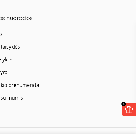
os nuorodos
as
taisyklės
isyklės
yra
škio prenumerata
e su mumis
0