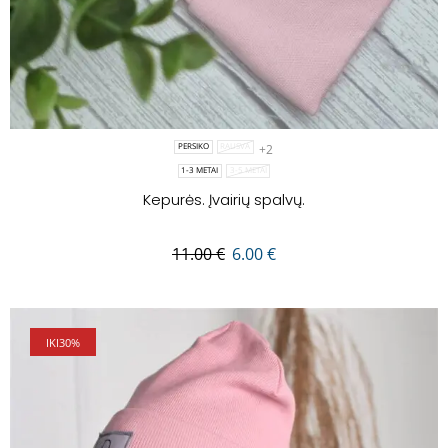
+2
PERSIKO
RAUSVA
1-3 METAI
3-5 METAI
Kepurės. Įvairių spalvų.
11.00
€
6.00
€
IKI
30%