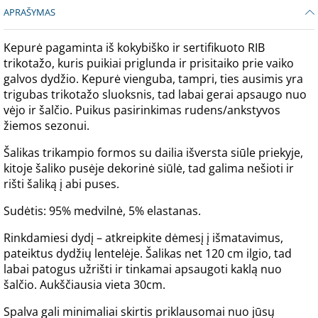
APRAŠYMAS
Kepurė pagaminta iš kokybiško ir sertifikuoto RIB
trikotažo, kuris puikiai priglunda ir prisitaiko prie vaiko
galvos dydžio. Kepurė vienguba, tampri, ties ausimis yra
trigubas trikotažo sluoksnis, tad labai gerai apsaugo nuo
vėjo ir šalčio. Puikus pasirinkimas rudens/ankstyvos
žiemos sezonui.
Šalikas trikampio formos su dailia išversta siūle priekyje,
kitoje šaliko pusėje dekorinė siūlė, tad galima nešioti ir
rišti šaliką į abi puses.
Sudėtis: 95% medvilnė, 5% elastanas.
Rinkdamiesi dydį – atkreipkite dėmesį į išmatavimus,
pateiktus dydžių lentelėje. Šalikas net 120 cm ilgio, tad
labai patogus užrišti ir tinkamai apsaugoti kaklą nuo
šalčio. Aukščiausia vieta 30cm.
Spalva gali minimaliai skirtis priklausomai nuo jūsų