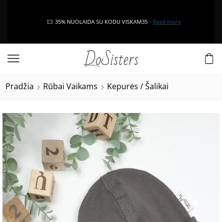
35% NUOLAIDA SU KODU VISKAM35
Read more
Pradžia
Rūbai Vaikams
Kepurės / Šalikai