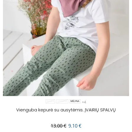
+4
JUODA
KREMINĖ
MĖLYNA
Vienguba kepurė su ausytėmis. ĮVAIRIŲ SPALVŲ
13.00
€
9.10
€