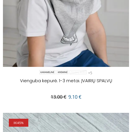
+5
KARAMELINĖ
KREMINĖ
PELENŲ ROŽĖ
Vienguba kepurė. 1-3 metai. ĮVAIRIŲ SPALVŲ
13.00
€
9.10
€
IKI
45%