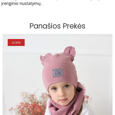
įrenginio nustatymų.
Panašios Prekės
IKI
30%