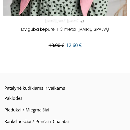
+3
BORDO
JUODA
KREMINĖ
Dviguba kepurė. 1-3 metai. ĮVAIRIŲ SPALVŲ
18.00
€
12.60
€
Patalynė kūdikiams ir vaikams
Paklodės
Pledukai / Miegmaišiai
Rankšluosčiai / Pončai / Chalatai