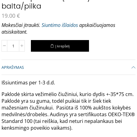
balta/pilka
19.00
€
Mokesčiai įtraukti.
Siuntimo išlaidos
apskaičiuojamos
atsiskaitant.
Į krepšelį
APRAŠYMAS
Išsiuntimas per 1-3 d.d.
Paklodė skirta vežimėlio čiužiniui, kurio dydis +-35*75 cm.
Paklodė yra su guma, todėl puikiai tik ir šiek tiek
mažesniam čiužinukui. Pasiūta iš 100% aukštos kokybės
medvilnės/drobelės. Audinys yra sertifikuotas OEKO-TEX®
Standard 100 (tai reiškia, kad neturi nepalankaus bei
kenksmingo poveikio vaikams).