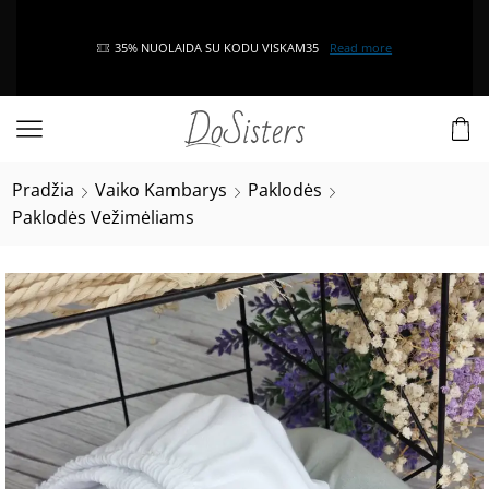
SPAUSKITE ANT DOVANOS IKONOS IR IŠSIRINKITE DOVANĄ
Pradžia
Vaiko Kambarys
Paklodės
Paklodės Vežimėliams