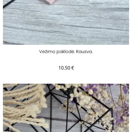
Vežimo paklodė. Rausva.
10.50
€