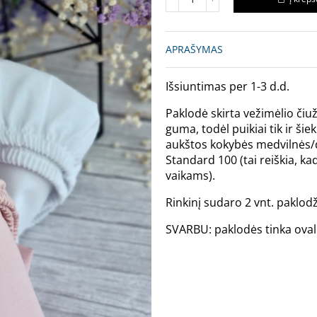
APRAŠYMAS
Išsiuntimas per 1-3 d.d.
Paklodė skirta vežimėlio čiuž
guma, todėl puikiai tik ir ši
aukštos kokybės medvilnės/
Standard 100 (tai reiškia, k
vaikams).
Rinkinį sudaro 2 vnt. paklodž
SVARBU: paklodės tinka ova