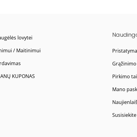
Nauding
ugėlės lovytei
nimui / Maitinimui
Pristatym
ardavimas
Grąžinimo 
ANŲ KUPONAS
Pirkimo ta
Mano pask
Naujienlai
Susisiekit