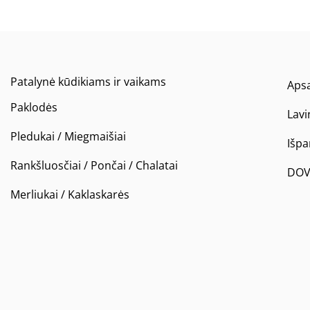
Patalynė kūdikiams ir vaikams
Apsa
Paklodės
Lavi
Pledukai / Miegmaišiai
Išp
Rankšluosčiai / Pončai / Chalatai
DOV
Merliukai / Kaklaskarės