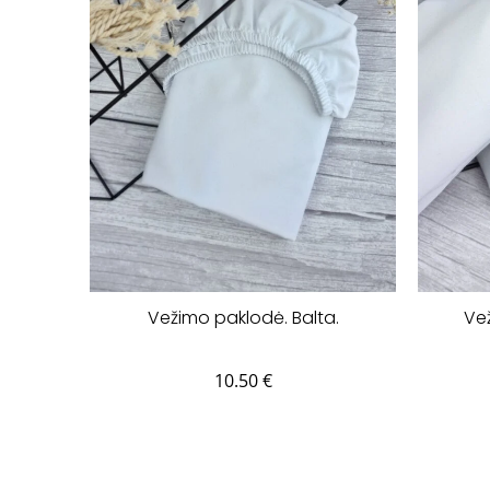
Vežimo paklodė. Balta.
Vež
10.50
€