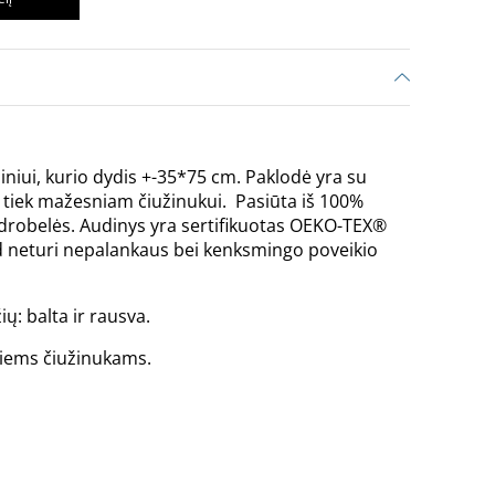
iniui, kurio dydis +-35*75 cm. Paklodė yra su
ek tiek mažesniam čiužinukui. Pasiūta iš 100%
drobelės. Audinys yra sertifikuotas OEKO-TEX®
ad neturi nepalankaus bei kenksmingo poveikio
ių: balta ir rausva.
liems čiužinukams.