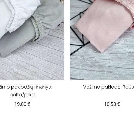
imo paklodžių rinkinys:
Vežimo paklodė. Raus
balta/pilka
19.00
€
10.50
€