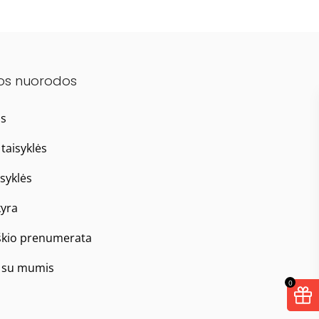
os nuorodos
as
taisyklės
isyklės
yra
škio prenumerata
e su mumis
0