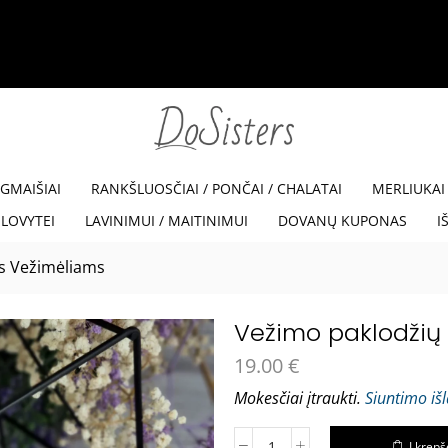
35% NUOLAIDA SU KODU VISKAM35
Read more
EGMAIŠIAI
RANKŠLUOSČIAI / PONČAI / CHALATAI
MERLIUKAI
LOVYTEI
LAVINIMUI / MAITINIMUI
DOVANŲ KUPONAS
I
s Vežimėliams
Vežimo paklodžių 
19.00
€
Mokesčiai įtraukti.
Siuntimo iš
Į krepš