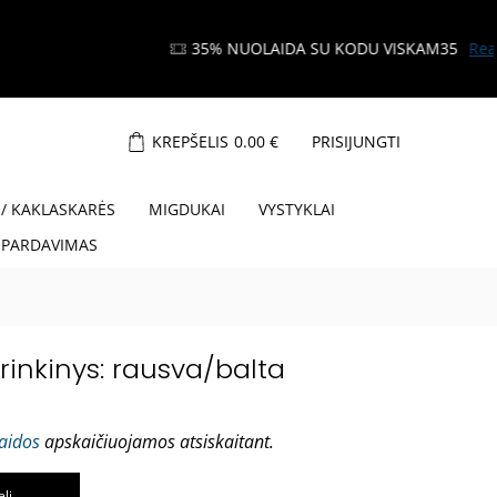
KREPŠELIS
0.00
€
PRISIJUNGTI
 / KAKLASKARĖS
MIGDUKAI
VYSTYKLAI
ŠPARDAVIMAS
rinkinys: rausva/balta
laidos
apskaičiuojamos atsiskaitant.
elį