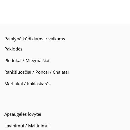
Patalynė kūdikiams ir vaikams
Paklodės
Pledukai / Miegmaišiai
Rankšluosčiai / Pončai / Chalatai
Merliukai / Kaklaskarės
Apsaugėlės lovytei
Lavinimui / Maitinimui