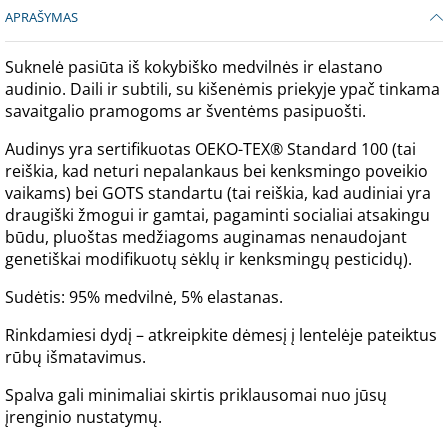
APRAŠYMAS
Suknelė pasiūta iš kokybiško medvilnės ir elastano
audinio. Daili ir subtili, su kišenėmis priekyje ypač tinkama
savaitgalio pramogoms ar šventėms pasipuošti.
Audinys yra sertifikuotas OEKO-TEX® Standard 100 (tai
reiškia, kad neturi nepalankaus bei kenksmingo poveikio
vaikams) bei GOTS standartu (tai reiškia, kad audiniai yra
draugiški žmogui ir gamtai, pagaminti socialiai atsakingu
būdu, pluoštas medžiagoms auginamas nenaudojant
genetiškai modifikuotų sėklų ir kenksmingų pesticidų).
Sudėtis: 95% medvilnė, 5% elastanas.
Rinkdamiesi dydį – atkreipkite dėmesį į lentelėje pateiktus
rūbų išmatavimus.
Spalva gali minimaliai skirtis priklausomai nuo jūsų
įrenginio nustatymų.