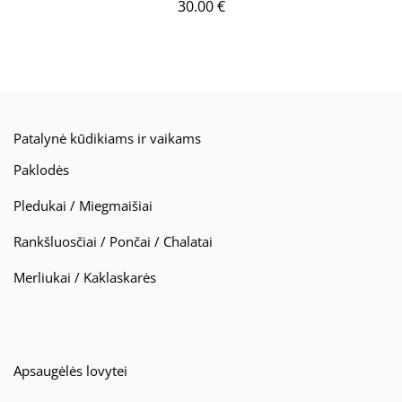
30.00
€
Patalynė kūdikiams ir vaikams
Paklodės
Pledukai / Miegmaišiai
Rankšluosčiai / Pončai / Chalatai
Merliukai / Kaklaskarės
Apsaugėlės lovytei