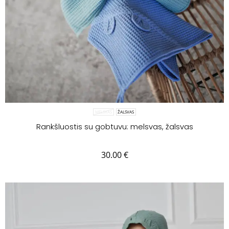
MELSVAS
ŽALSVAS
Rankšluostis su gobtuvu: melsvas, žalsvas
30.00
€