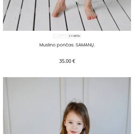
1-3 METAI
3-5 METAI
Muslino pončas. SAMANŲ.
35.00
€