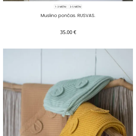
1-3 METAI
3-5 METAI
Muslino pončas. RUSVAS.
35.00
€