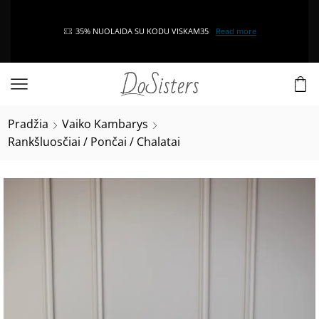
35% NUOLAIDA SU KODU VISKAM35
Read more
Pradžia
Vaiko Kambarys
Rankšluosčiai / Pončai / Chalatai