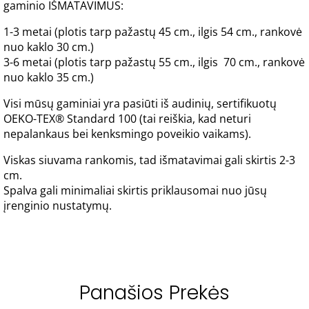
gaminio IŠMATAVIMUS:
1-3 metai (plotis tarp pažastų 45 cm., ilgis 54 cm., rankovė
nuo kaklo 30 cm.)
3-6 metai (plotis tarp pažastų 55 cm., ilgis 70 cm., rankovė
nuo kaklo 35 cm.)
Visi mūsų gaminiai yra pasiūti iš audinių, sertifikuotų
OEKO-TEX® Standard 100 (tai reiškia, kad neturi
nepalankaus bei kenksmingo poveikio vaikams).
Viskas siuvama rankomis, tad išmatavimai gali skirtis 2-3
cm.
Spalva gali minimaliai skirtis priklausomai nuo jūsų
įrenginio nustatymų.
Panašios Prekės