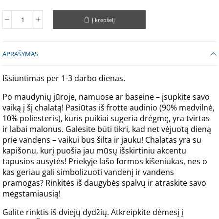
Į krepšelį
APRAŠYMAS
Išsiuntimas per 1-3 darbo dienas.
Po maudynių jūroje, namuose аr baseine – įsupkite savo
vaiką į šį chalatą! Pasiūtas iš frotte audinio (90% medvilnė,
10% poliesteris), kuris puikiai sugeria drėgmę, yra tvirtas
ir labai malonus. Galėsite būti tikri, kad net vėjuotą dieną
prie vandens – vaikui bus šilta ir jauku! Chalatas yra su
kapišonu, kurį puošia jau mūsų išskirtiniu akcentu
tapusios ausytės! Priekyje lašo formos kišeniukas, nes o
kas geriau gali simbolizuoti vandenį ir vandens
pramogas? Rinkitės iš daugybės spalvų ir atraskite savo
mėgstamiausią!
Galite rinktis iš dviejų dydžių. Atkreipkite dėmesį į