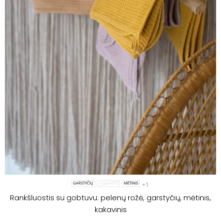
+1
GARSTYČIŲ
KAKAVINIS
MĖTINIS
Rankšluostis su gobtuvu: pelenų rožė, garstyčių, mėtinis,
kakavinis