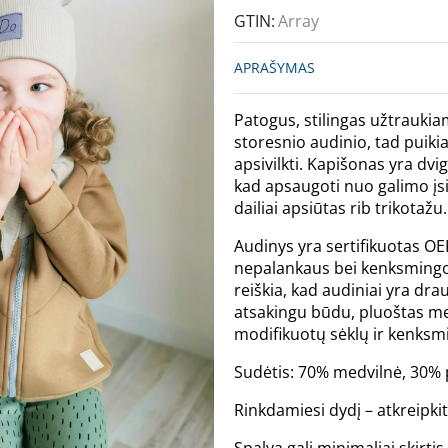
GTIN:
Array
APRAŠYMAS
Patogus, stilingas užtraukia
storesnio audinio, tad puikia
apsivilkti. Kapišonas yra dv
kad apsaugoti nuo galimo įsit
dailiai apsiūtas rib trikotažu.
Audinys yra sertifikuotas OE
nepalankaus bei kenksmingo 
reiškia, kad audiniai yra dra
atsakingu būdu, pluoštas m
modifikuotų sėklų ir kenksmi
Sudėtis: 70% medvilnė, 30% p
Rinkdamiesi dydį – atkreipki