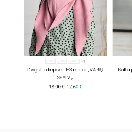
+3
BORDO
JUODA
KREMINĖ
Dviguba kepurė. 1-3 metai. ĮVAIRIŲ
Balta 
SPALVŲ
18.00
€
12.60
€