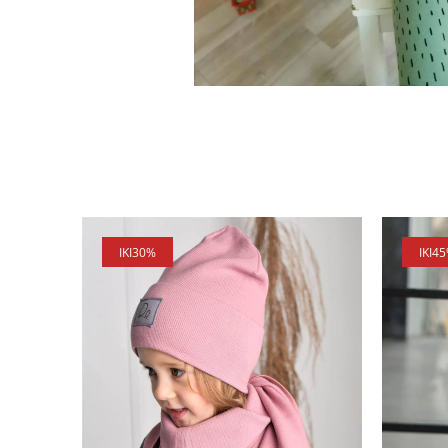
IKI
30%
IKI
4