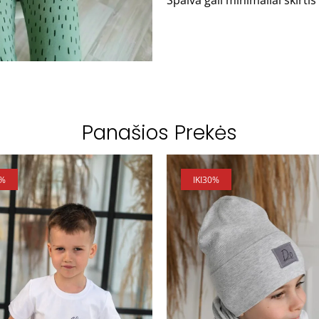
Spalva gali minimaliai skirt
Panašios Prekės
5%
IKI
30%