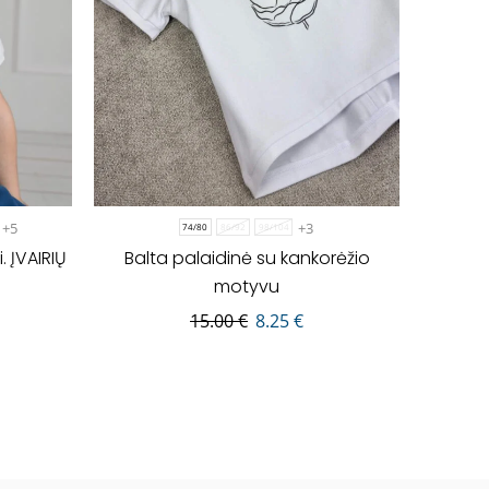
+5
+3
74/80
86/92
98/104
 ĮVAIRIŲ
Balta palaidinė su kankorėžio
motyvu
15.00
€
8.25
€