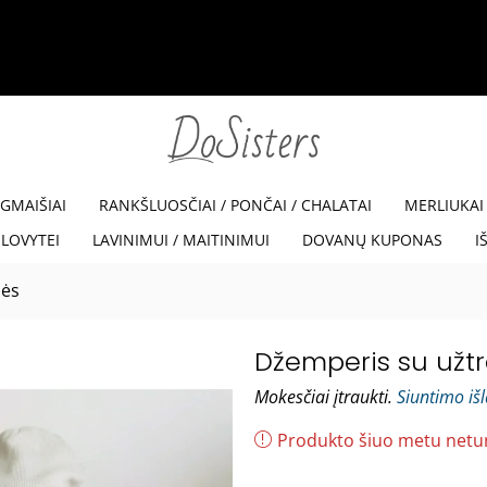
35% NUOLAIDA SU KODU VISKAM35
Read more
EGMAIŠIAI
RANKŠLUOSČIAI / PONČAI / CHALATAI
MERLIUKAI
LOVYTEI
LAVINIMUI / MAITINIMUI
DOVANŲ KUPONAS
I
nės
Džemperis su užtr
Mokesčiai įtraukti.
Siuntimo iš
Produkto šiuo metu netu