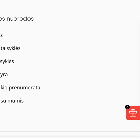
os nuorodos
as
taisyklės
isyklės
yra
škio prenumerata
e su mumis
0