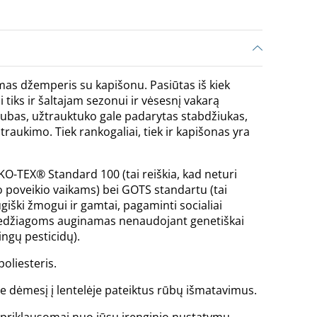
mas džemperis su kapišonu. Pasiūtas iš kiek
i tiks ir šaltajam sezonui ir vėsesnį vakarą
igubas, užtrauktuko gale padarytas stabdžiukas,
raukimo. Tiek rankogaliai, tiek ir kapišonas yra
KO-TEX® Standard 100 (tai reiškia, kad neturi
poveikio vaikams) bei GOTS standartu (tai
ugiški žmogui ir gamtai, pagaminti socialiai
edžiagoms auginamas nenaudojant genetiškai
ngų pesticidų).
oliesteris.
te dėmesį į lentelėje pateiktus rūbų išmatavimus.