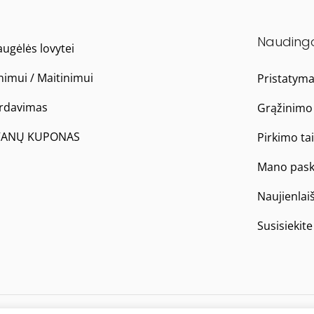
Nauding
ugėlės lovytei
nimui / Maitinimui
Pristatym
ardavimas
Grąžinimo 
ANŲ KUPONAS
Pirkimo ta
Mano pask
Naujienlai
Susisiekit