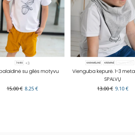
+3
74/80
KARAMELINĖ
KREMINĖ
PELENŲ ROŽĖ
palaidinė su gilės motyvu
Vienguba kepurė. 1-3 metai.
SPALVŲ
15.00
€
8.25
€
13.00
€
9.10
€