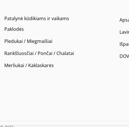
Patalynė kūdikiams ir vaikams
Apsa
Paklodės
Lavi
Pledukai / Miegmaišiai
Išp
Rankšluosčiai / Pončai / Chalatai
DOV
Merliukai / Kaklaskarės
© 2026