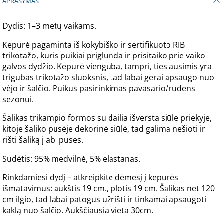
APRAŠYMAS
Dydis: 1–3 metų vaikams.
Kepurė pagaminta iš kokybiško ir sertifikuoto RIB
trikotažo, kuris puikiai priglunda ir prisitaiko prie vaiko
galvos dydžio. Kepurė vienguba, tampri, ties ausimis yra
trigubas trikotažo sluoksnis, tad labai gerai apsaugo nuo
vėjo ir šalčio. Puikus pasirinkimas pavasario/rudens
sezonui.
Šalikas trikampio formos su dailia išversta siūle priekyje,
kitoje šaliko pusėje dekorinė siūlė, tad galima nešioti ir
rišti šaliką į abi puses.
Sudėtis: 95% medvilnė, 5% elastanas.
Rinkdamiesi dydį – atkreipkite dėmesį į kepurės
išmatavimus: aukštis 19 cm., plotis 19 cm. Šalikas net 120
cm ilgio, tad labai patogus užrišti ir tinkamai apsaugoti
kaklą nuo šalčio. Aukščiausia vieta 30cm.