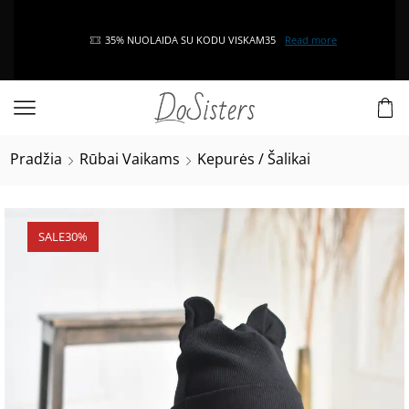
35% NUOLAIDA SU KODU VISKAM35
Read more
Pradžia
Rūbai Vaikams
Kepurės / Šalikai
SALE
30%