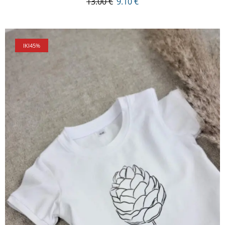
13.00
€
9.10
€
IKI
45%