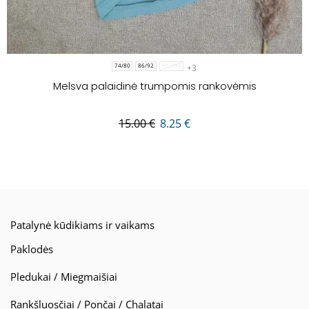
+3
74/80
86/92
98/104
Melsva palaidinė trumpomis rankovėmis
15.00
€
8.25
€
Patalynė kūdikiams ir vaikams
Paklodės
Pledukai / Miegmaišiai
Rankšluosčiai / Pončai / Chalatai