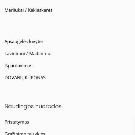
Merliukai / Kaklaskarės
Apsaugėlės lovytei
Lavinimui / Maitinimui
Išpardavimas
DOVANŲ KUPONAS
Naudingos nuorodos
Pristatymas
Grąžinimo taisyklės