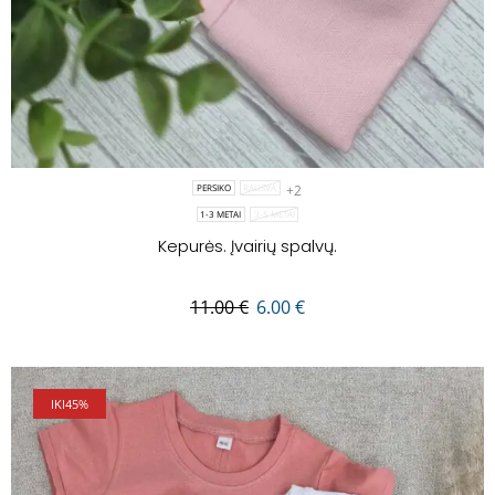
+2
PERSIKO
RAUSVA
1-3 METAI
3-5 METAI
Kepurės. Įvairių spalvų.
11.00
€
6.00
€
IKI
45%