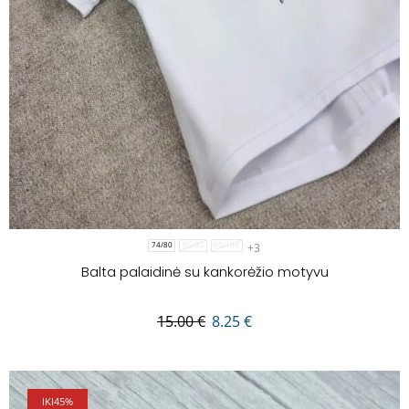
+3
74/80
86/92
98/104
Balta palaidinė su kankorėžio motyvu
15.00
€
8.25
€
IKI
45%