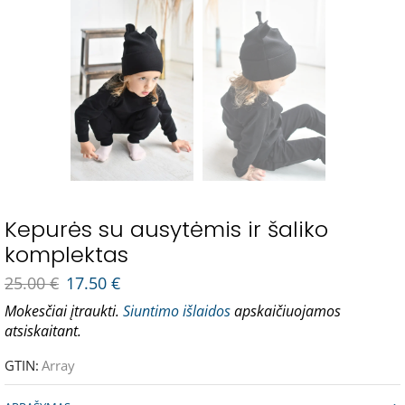
Kepurės su ausytėmis ir šaliko
komplektas
25.00
€
17.50
€
Mokesčiai įtraukti.
Siuntimo išlaidos
apskaičiuojamos
atsiskaitant.
GTIN:
Array