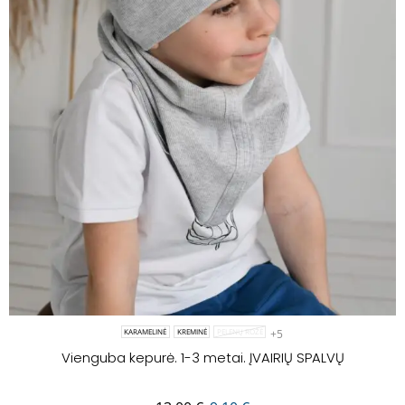
+5
KARAMELINĖ
KREMINĖ
PELENŲ ROŽĖ
Vienguba kepurė. 1-3 metai. ĮVAIRIŲ SPALVŲ