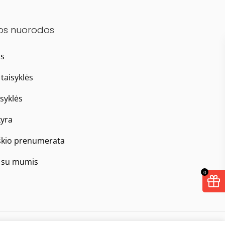
os nuorodos
as
taisyklės
isyklės
yra
škio prenumerata
e su mumis
0