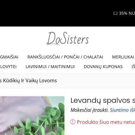
35% NUOLAIDA SU KODU VISKAM35
Read more
EGMAIŠIAI
RANKŠLUOSČIAI / PONČAI / CHALATAI
MERLIUKAI
LOVYTEI
LAVINIMUI / MAITINIMUI
DOVANŲ KUPONAS
I
s Kūdikių Ir Vaikų Lovoms
Levandų spalvos s
Mokesčiai įtraukti.
Siuntimo iš
Produkto šiuo metu netu