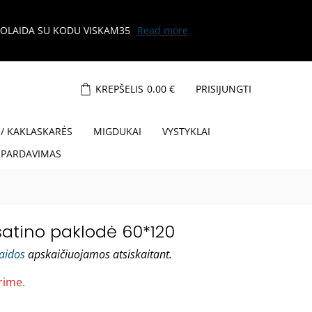
KREPŠELIS
0.00
€
PRISIJUNGTI
 / KAKLASKARĖS
MIGDUKAI
VYSTYKLAI
ŠPARDAVIMAS
atino paklodė 60*120
laidos
apskaičiuojamos atsiskaitant.
rime.