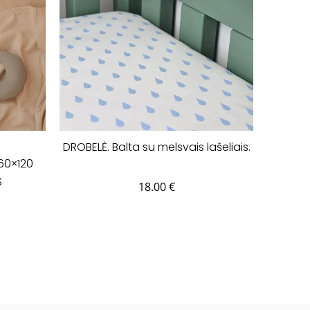
DROBELĖ. Balta su melsvais lašeliais.
60×120
S
18.00
€