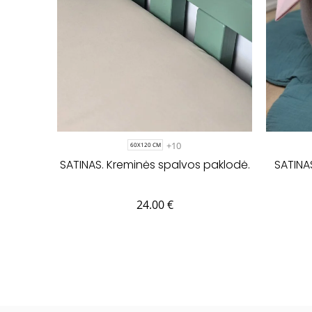
+10
60X120 CM
SATINAS. Kreminės spalvos paklodė.
SATINA
24.00
€