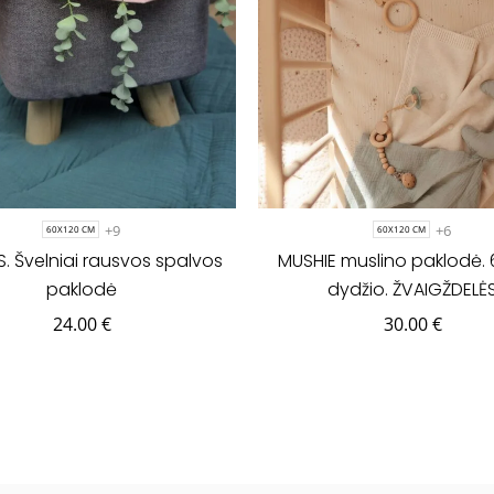
+9
+6
60X120 CM
60X120 CM
S. Švelniai rausvos spalvos
MUSHIE muslino paklodė. 
paklodė
dydžio. ŽVAIGŽDELĖ
24.00
€
30.00
€