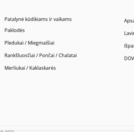
Patalynė kūdikiams ir vaikams
Apsa
Paklodės
Lavi
Pledukai / Miegmaišiai
Išp
Rankšluosčiai / Pončai / Chalatai
DOV
Merliukai / Kaklaskarės
© 2026