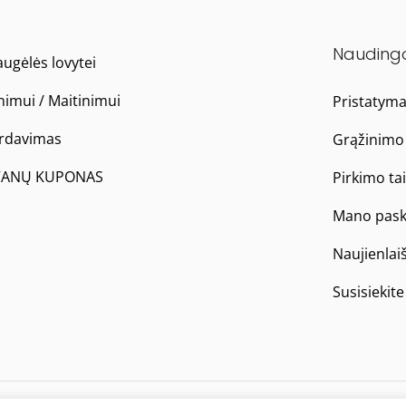
Nauding
ugėlės lovytei
nimui / Maitinimui
Pristatym
ardavimas
Grąžinimo 
ANŲ KUPONAS
Pirkimo ta
Mano pask
Naujienlai
Susisiekit