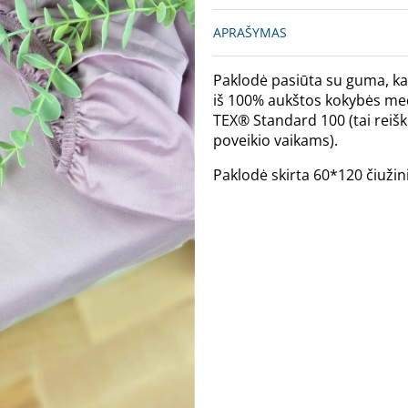
APRAŠYMAS
Paklodė pasiūta su guma, kad 
iš 100% aukštos kokybės med
TEX® Standard 100 (tai reiš
poveikio vaikams).
Paklodė skirta 60*120 čiužini