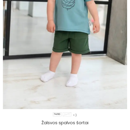
+3
74/80
86/92
Žalsvos spalvos šortai