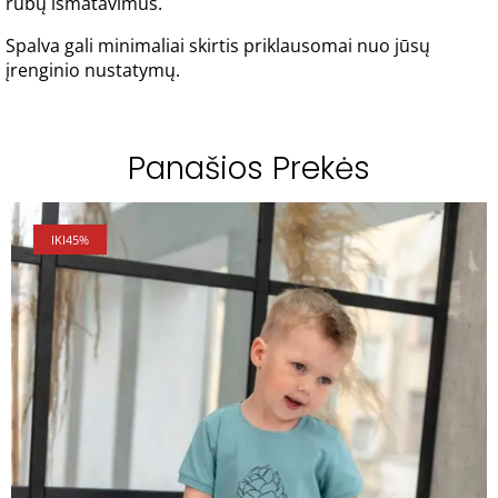
rūbų išmatavimus.
Spalva gali minimaliai skirtis priklausomai nuo jūsų
įrenginio nustatymų.
Panašios Prekės
IKI
45%