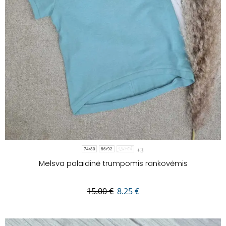
+3
74/80
86/92
98/104
Melsva palaidinė trumpomis rankovėmis
15.00
€
8.25
€