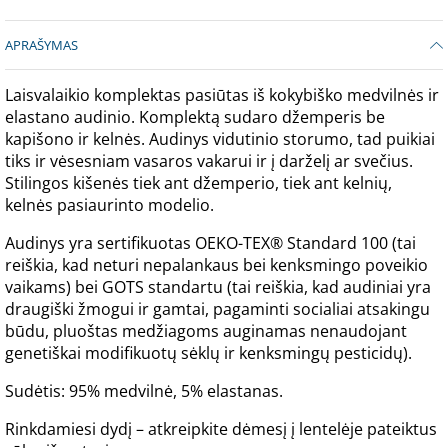
APRAŠYMAS
Laisvalaikio komplektas pasiūtas iš kokybiško medvilnės ir
elastano audinio. Komplektą sudaro džemperis be
kapišono ir kelnės. Audinys vidutinio storumo, tad puikiai
tiks ir vėsesniam vasaros vakarui ir į darželį ar svečius.
Stilingos kišenės tiek ant džemperio, tiek ant kelnių,
kelnės pasiaurinto modelio.
Audinys yra sertifikuotas OEKO-TEX® Standard 100 (tai
reiškia, kad neturi nepalankaus bei kenksmingo poveikio
vaikams) bei GOTS standartu (tai reiškia, kad audiniai yra
draugiški žmogui ir gamtai, pagaminti socialiai atsakingu
būdu, pluoštas medžiagoms auginamas nenaudojant
genetiškai modifikuotų sėklų ir kenksmingų pesticidų).
Sudėtis: 95% medvilnė, 5% elastanas.
Rinkdamiesi dydį – atkreipkite dėmesį į lentelėje pateiktus