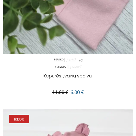
+2
PERSIKO
RAUSVA
1-3 METAI
3-5 METAI
Kepurės. Įvairių spalvų.
11.00
€
6.00
€
IKI
30%