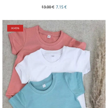
13.00
€
7.15
€
IKI
45%