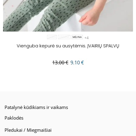
+4
JUODA
KREMINĖ
MĖLYNA
Vienguba kepurė su ausytėmis. ĮVAIRIŲ SPALVŲ
13.00
€
9.10
€
Patalynė kūdikiams ir vaikams
Paklodės
Pledukai / Miegmaišiai