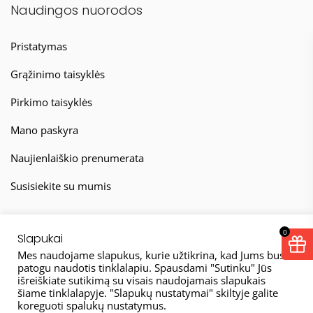
Naudingos nuorodos
Pristatymas
Grąžinimo taisyklės
Pirkimo taisyklės
Mano paskyra
Naujienlaiškio prenumerata
Susisiekite su mumis
0
Slapukai
Mes naudojame slapukus, kurie užtikrina, kad Jums bus
patogu naudotis tinklalapiu. Spausdami "Sutinku" Jūs
išreiškiate sutikimą su visais naudojamais slapukais
© 2026
šiame tinklalapyje. "Slapukų nustatymai" skiltyje galite
koreguoti spalukų nustatymus.