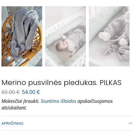
Merino pusvilnės pledukas. PILKAS
60.00
€
54.00
€
Mokesčiai įtraukti.
Siuntimo išlaidos
apskaičiuojamos
atsiskaitant.
APRAŠYMAS