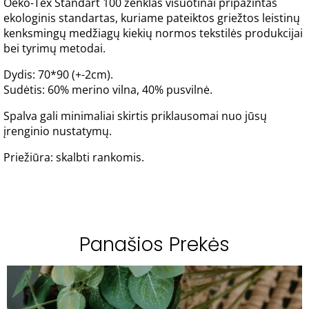
Oeko-Tex Standart 100 ženklas visuotinai pripažintas
ekologinis standartas, kuriame pateiktos griežtos leistinų
kenksmingų medžiagų kiekių normos tekstilės produkcijai
bei tyrimų metodai.
Dydis: 70*90 (+-2cm).
Sudėtis: 60% merino vilna, 40% pusvilnė.
Spalva gali minimaliai skirtis priklausomai nuo jūsų
įrenginio nustatymų.
Priežiūra: skalbti rankomis.
Panašios Prekės