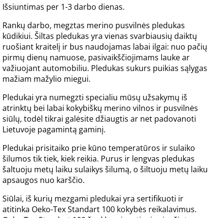
Išsiuntimas per 1-3 darbo dienas.
Rankų darbo, megztas merino pusvilnės pledukas
kūdikiui. Šiltas pledukas yra vienas svarbiausių daiktų
ruošiant kraitelį ir bus naudojamas labai ilgai: nuo pačių
pirmų dienų namuose, pasivaikščiojimams lauke ar
važiuojant automobiliu. Pledukas sukurs puikias sąlygas
mažiam mažylio miegui.
Pledukai yra numegzti specialiu mūsų užsakymų iš
atrinktų bei labai kokybiškų merino vilnos ir pusvilnės
siūlų, todėl tikrai galėsite džiaugtis ar net padovanoti
Lietuvoje pagamintą gaminį.
Pledukai prisitaiko prie kūno temperatūros ir sulaiko
šilumos tik tiek, kiek reikia. Purus ir lengvas pledukas
šaltuoju metų laiku sulaikys šilumą, o šiltuoju metų laiku
apsaugos nuo karščio.
Siūlai, iš kurių mezgami pledukai yra sertifikuoti ir
atitinka Oeko-Tex Standart 100 kokybės reikalavimus.