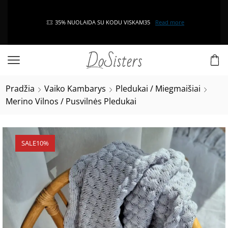
35% NUOLAIDA SU KODU VISKAM35
Read more
Pradžia
Vaiko Kambarys
Pledukai / Miegmaišiai
Merino Vilnos / Pusvilnės Pledukai
SALE
10%