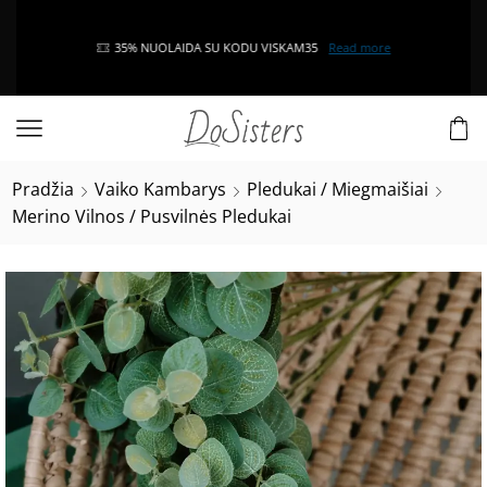
35% NUOLAIDA SU KODU VISKAM35
Read more
Pradžia
Vaiko Kambarys
Pledukai / Miegmaišiai
Merino Vilnos / Pusvilnės Pledukai