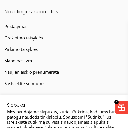
Naudingos nuorodos
Pristatymas
Grąžinimo taisyklės
Pirkimo taisyklės
Mano paskyra
Naujienlaiškio prenumerata
Susisiekite su mumis
0
Slapukai
Mes naudojame slapukus, kurie užtikrina, kad Jums bus
patogu naudotis tinklalapiu. Spausdami "Sutinku" Jūs
išreiškiate sutikimą su visais naudojamais slapukais
© 2026
šiame tinklalapyje. "Slapukų nustatymai" skiltyje galite