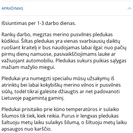
APRAŠYMAS
Išsiuntimas per 1-3 darbo dienas.
Rankų darbo, megztas merino pusvilnės pledukas
kūdikiui. Šiltas pledukas yra vienas svarbiausių daiktų
ruošiant kraitelį ir bus naudojamas labai ilgai: nuo pačių
pirmų dienų namuose, pasivaikščiojimams lauke ar
važiuojant automobiliu. Pledukas sukurs puikias sąlygas
mažiam mažylio miegui.
Pledukai yra numegzti specialiu mūsų užsakymų iš
atrinktų bei labai kokybiškų merino vilnos ir pusvilnės
siūlų, todėl tikrai galėsite džiaugtis ar net padovanoti
Lietuvoje pagamintą gaminį.
Pledukai prisitaiko prie kūno temperatūros ir sulaiko
šilumos tik tiek, kiek reikia. Purus ir lengvas pledukas
šaltuoju metų laiku sulaikys šilumą, o šiltuoju metų laiku
apsaugos nuo karščio.