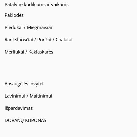
Patalynė kūdikiams ir vaikams
Paklodės
Pledukai / Miegmaišiai
Rankšluosčiai / Pončai / Chalatai
Merliukai / Kaklaskarės
Apsaugėlės lovytei
Lavinimui / Maitinimui
Išpardavimas
DOVANŲ KUPONAS