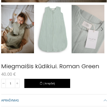
Miegmaišis kūdikiui. Roman Green
40.00
€
Į krepšelį
APRAŠYMAS