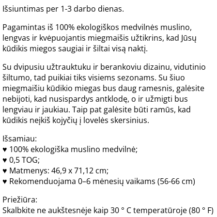
Išsiuntimas per 1-3 darbo dienas.
Pagamintas iš 100% ekologiškos medvilnės muslino,
lengvas ir kvėpuojantis miegmaišis užtikrins, kad Jūsų
kūdikis miegos saugiai ir šiltai visą naktį.
Su dvipusiu užtrauktuku ir berankoviu dizainu, vidutinio
šiltumo, tad puikiai tiks visiems sezonams. Su šiuo
miegmaišiu kūdikio miegas bus daug ramesnis, galėsite
nebijoti, kad nusispardys antklodę, o ir užmigti bus
lengviau ir jaukiau. Taip pat galėsite būti ramūs, kad
kūdikis neįkiš kojyčių į lovelės skersinius.
Išsamiau:
♥ 100% ekologiška muslino medvilnė;
♥ 0,5 TOG;
♥ Matmenys: 46,9 x 71,12 cm;
♥ Rekomenduojama 0–6 mėnesių vaikams (56-66 cm)
Priežiūra:
Skalbkite ne aukštesnėje kaip 30 ° C temperatūroje (80 ° F)