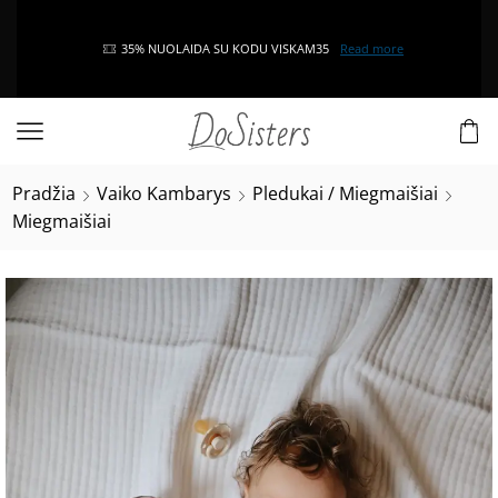
35% NUOLAIDA SU KODU VISKAM35
Read more
Pradžia
Vaiko Kambarys
Pledukai / Miegmaišiai
Miegmaišiai